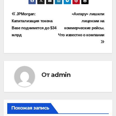
Навигация
JPMorgan:
«Ангару» лишили
Капитализация токена
лицензии на
по
Base поднимется до $34
коммерческие рейсы.
записям
млрд
Что известно о компании
От
admin
Похожая запись