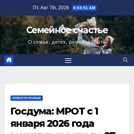
Перейти
Пт. Авг 7th, 2026
4:54:52 AM
к
содержимому
Семейное счастье
О семье, детях, ремонте, быте
НОВОСТИ РАЗНЫЕ
Госдума: МРОТ с 1
января 2026 года