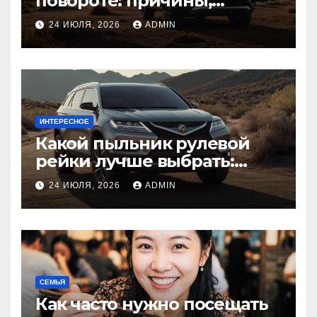
повороте: причины,
диагностика
24 ИЮЛЯ, 2026
ADMIN
ИНТЕРЕСНОЕ
Какой пыльник рулевой
рейки лучше выбрать:
оригинальный или аналог,
24 ИЮЛЯ, 2026
ADMIN
резина или полиуретан
СЕМЬЯ
Как часто нужно посещать