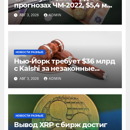
прогнозах ЧМ-2022, $5,4 млн
из них незаконные
АВГ 3, 2026
ADMIN
НОВОСТИ РАЗНЫЕ
Нью-Йорк требует $36 млрд
с Kalshi за незаконные
ставки
АВГ 3, 2026
ADMIN
НОВОСТИ РАЗНЫЕ
Вывод XRP с бирж достиг