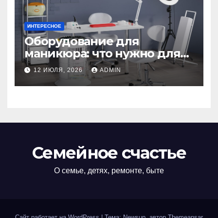
ИНТЕРЕСНОЕ
Оборудование для
маникюра: что нужно для
идеального маникюра
12 ИЮЛЯ, 2026
ADMIN
Семейное счастье
О семье, детях, ремонте, быте
Сайт работает на WordPress
|
Тема: Newsup, автор
Themeansar