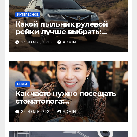
ИНТЕРЕСНОЕ
Какой пыльник рулевой
рейки лучше выбрать:
оригинальный или аналог,
24 ИЮЛЯ, 2026
ADMIN
резина или полиуретан
СЕМЬЯ
Как часто нужно посещать
стоматолога:
рекомендации для
22 ИЮЛЯ, 2026
ADMIN
здоровья зубов