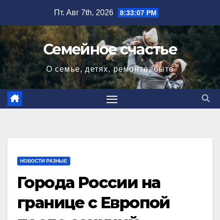
Перейти
Пт. Авг 7th, 2026
8:33:08 PM
к
содержимому
Семейное счастье
О семье, детях, ремонте, быте
НОВОСТИ РАЗНЫЕ
Города России на
границе с Европой