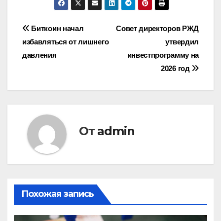
Навигация
Биткоин начал
Совет директоров РЖД
избавляться от лишнего
утвердил
по
давления
инвестпрограмму на
записям
2026 год
От
admin
Похожая запись