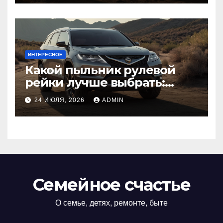
ИНТЕРЕСНОЕ
Какой пыльник рулевой
рейки лучше выбрать:
оригинальный или аналог,
24 ИЮЛЯ, 2026
ADMIN
резина или полиуретан
Семейное счастье
О семье, детях, ремонте, быте