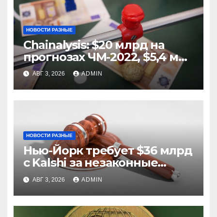
НОВОСТИ РАЗНЫЕ
Chainalysis: $20 млрд на
прогнозах ЧМ-2022, $5,4 млн
из них незаконные
АВГ 3, 2026
ADMIN
НОВОСТИ РАЗНЫЕ
Нью-Йорк требует $36 млрд
с Kalshi за незаконные
ставки
АВГ 3, 2026
ADMIN