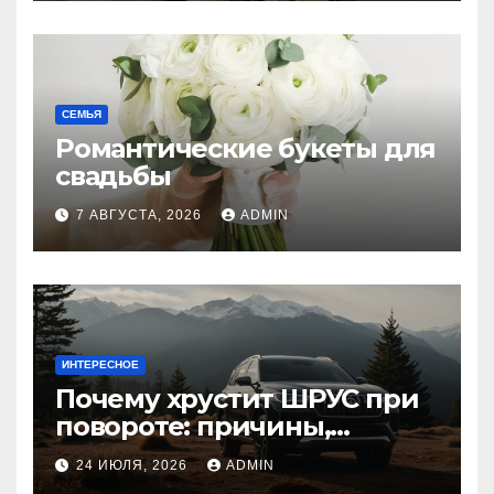
СЕМЬЯ
Романтические букеты для
свадьбы
7 АВГУСТА, 2026
ADMIN
ИНТЕРЕСНОЕ
Почему хрустит ШРУС при
повороте: причины,
диагностика
24 ИЮЛЯ, 2026
ADMIN