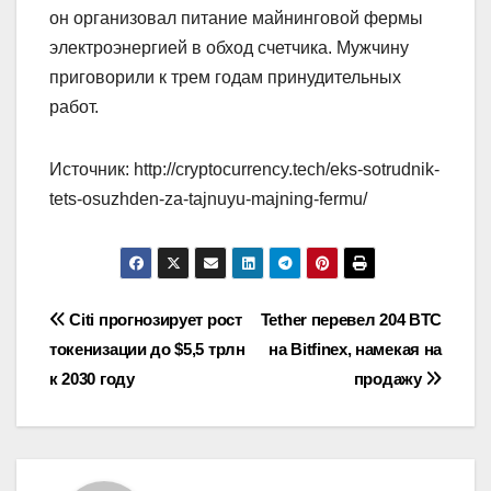
он организовал питание майнинговой фермы
электроэнергией в обход счетчика. Мужчину
приговорили к трем годам принудительных
работ.
Источник: http://cryptocurrency.tech/eks-sotrudnik-
tets-osuzhden-za-tajnuyu-majning-fermu/
Навигация
Citi прогнозирует рост
Tether перевел 204 BTC
токенизации до $5,5 трлн
на Bitfinex, намекая на
по
к 2030 году
продажу
записям