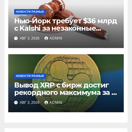
НОВОСТИ РАЗНЫЕ
Нью-Йорк требует $36 млрд
с Kalshi за незаконные
ставки
АВГ 3, 2026
ADMIN
НОВОСТИ РАЗНЫЕ
Вывод XRP с бирж достиг
рекордного максимума за 5
лет
АВГ 3, 2026
ADMIN