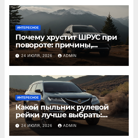
ИНТЕРЕСНОЕ
Почему хрустит ШРУС при
повороте: причины,
диагностика
24 ИЮЛЯ, 2026
ADMIN
ИНТЕРЕСНОЕ
Какой пыльник рулевой
рейки лучше выбрать:
оригинальный или аналог,
24 ИЮЛЯ, 2026
ADMIN
резина или полиуретан