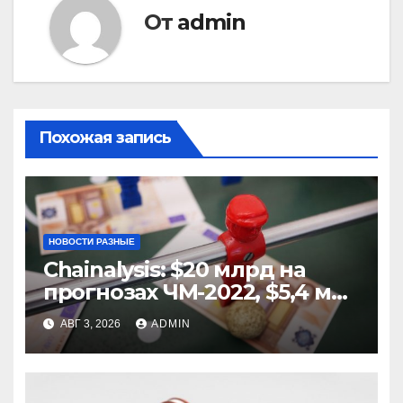
От
admin
Похожая запись
НОВОСТИ РАЗНЫЕ
Chainalysis: $20 млрд на
прогнозах ЧМ-2022, $5,4 млн
из них незаконные
АВГ 3, 2026
ADMIN