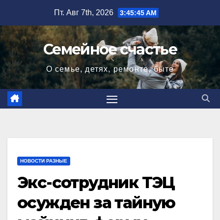
Перейти
Пт. Авг 7th, 2026
3:45:46 AM
к
содержимому
Семейное счастье
О семье, детях, ремонте, быте
НОВОСТИ РАЗНЫЕ
Экс-сотрудник ТЭЦ
осужден за тайную