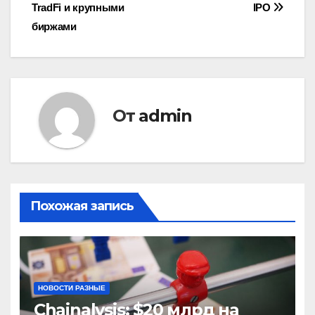
по
TradFi и крупными
IPO
записям
биржами
От
admin
Похожая запись
НОВОСТИ РАЗНЫЕ
Chainalysis: $20 млрд на