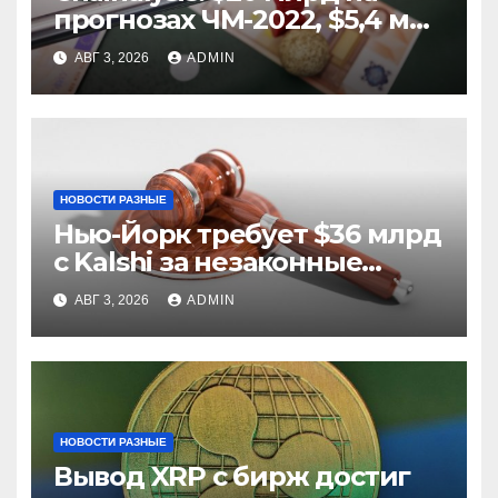
прогнозах ЧМ-2022, $5,4 млн
из них незаконные
АВГ 3, 2026
ADMIN
НОВОСТИ РАЗНЫЕ
Нью-Йорк требует $36 млрд
с Kalshi за незаконные
ставки
АВГ 3, 2026
ADMIN
НОВОСТИ РАЗНЫЕ
Вывод XRP с бирж достиг