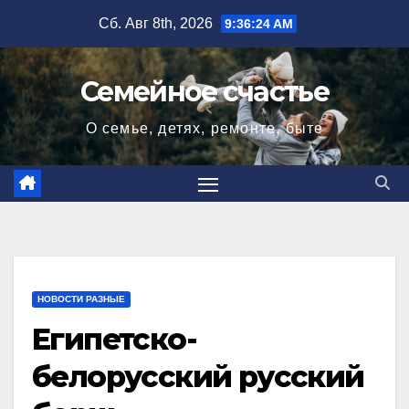
Перейти
Сб. Авг 8th, 2026
9:36:26 AM
к
содержимому
Семейное счастье
О семье, детях, ремонте, быте
НОВОСТИ РАЗНЫЕ
Египетско-
белорусский русский