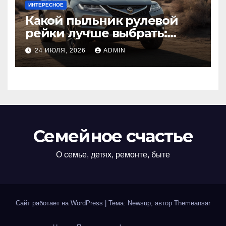
ИНТЕРЕСНОЕ
Какой пыльник рулевой
рейки лучше выбрать:
оригинальный или аналог,
24 ИЮЛЯ, 2026
ADMIN
резина или полиуретан
Семейное счастье
О семье, детях, ремонте, быте
Сайт работает на WordPress
|
Тема: Newsup, автор
Themeansar