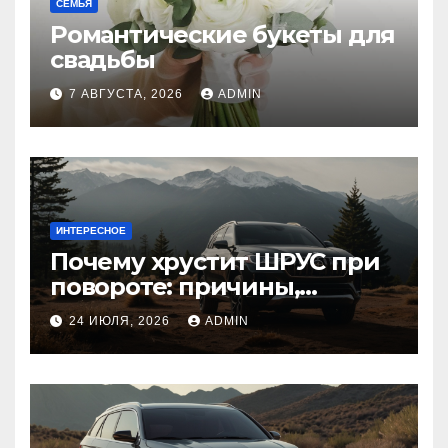
СЕМЬЯ
Романтические букеты для
свадьбы
7 АВГУСТА, 2026
ADMIN
ИНТЕРЕСНОЕ
Почему хрустит ШРУС при
повороте: причины,
диагностика
24 ИЮЛЯ, 2026
ADMIN