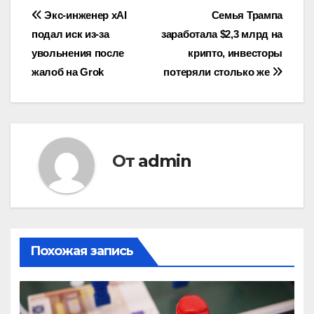
Навигация
Экс-инженер xAI
Семья Трампа
подал иск из-за
заработала $2,3 млрд на
по
увольнения после
крипто, инвесторы
записям
жалоб на Grok
потеряли столько же
От
admin
Похожая запись