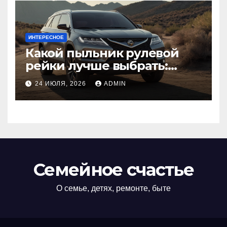
ИНТЕРЕСНОЕ
Какой пыльник рулевой
рейки лучше выбрать:
оригинальный или аналог,
24 ИЮЛЯ, 2026
ADMIN
резина или полиуретан
Семейное счастье
О семье, детях, ремонте, быте