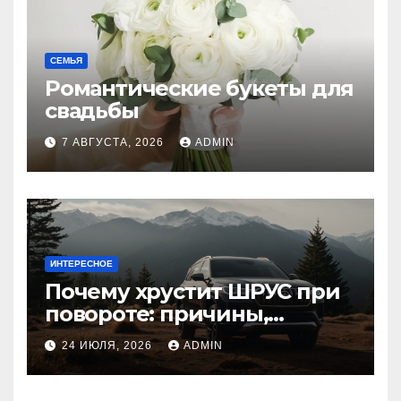
СЕМЬЯ
Романтические букеты для
свадьбы
7 АВГУСТА, 2026
ADMIN
ИНТЕРЕСНОЕ
Почему хрустит ШРУС при
повороте: причины,
диагностика
24 ИЮЛЯ, 2026
ADMIN