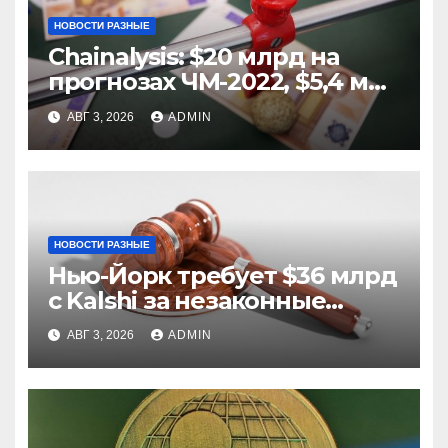
НОВОСТИ РАЗНЫЕ
Chainalysis: $20 млрд на
прогнозах ЧМ-2022, $5,4 млн
из них незаконные
АВГ 3, 2026
ADMIN
НОВОСТИ РАЗНЫЕ
Нью-Йорк требует $36 млрд
с Kalshi за незаконные
ставки
АВГ 3, 2026
ADMIN