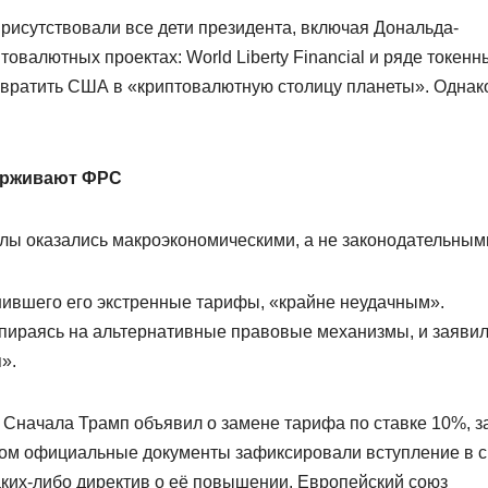
рисутствовали все дети президента, включая Дональда-
овалютных проектах: World Liberty Financial и ряде токенн
евратить США в «криптовалютную столицу планеты». Однак
ерживают ФРС
лы оказались макроэкономическими, а не законодательным
нившего его экстренные тарифы, «крайне неудачным».
пираясь на альтернативные правовые механизмы, и заявил
».
 Сначала Трамп объявил о замене тарифа по ставке 10%, з
этом официальные документы зафиксировали вступление в 
аких-либо директив о её повышении. Европейский союз