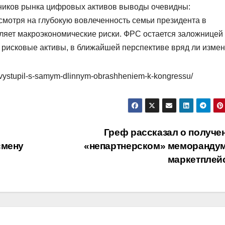
ников рынка цифровых активов выводы очевидны:
есмотря на глубокую вовлеченность семьи президента в
ляет макроэкономические риски. ФРС остается заложницей
рисковые активы, в ближайшей перспективе вряд ли измен
p-vystupil-s-samym-dlinnym-obrashheniem-k-kongressu/
Греф рассказал о получе
смену
«непартнерском» меморандум
маркетплей