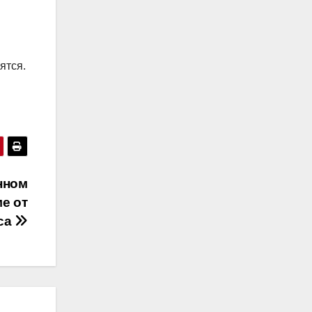
ятся.
нном
е от
са