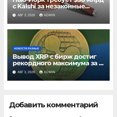
с Kalshi за незаконные
ставки
АВГ 3, 2026
ADMIN
НОВОСТИ РАЗНЫЕ
Вывод XRP с бирж достиг
рекордного максимума за 5
лет
АВГ 3, 2026
ADMIN
Добавить комментарий