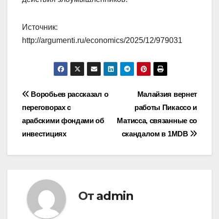
Источник:
http://argumenti.ru/economics/2025/12/979031
Навигация
Воробьев рассказал о
Малайзия вернет
переговорах с
работы Пикассо и
по
арабскими фондами об
Матисса, связанные со
записям
инвестициях
скандалом в 1MDB
От
admin