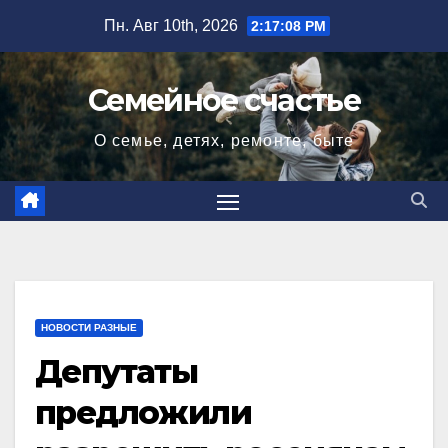
Перейти
Пн. Авг 10th, 2026
2:17:09 PM
к
содержимому
Семейное счастье
О семье, детях, ремонте, быте
НОВОСТИ РАЗНЫЕ
Депутаты
предложили