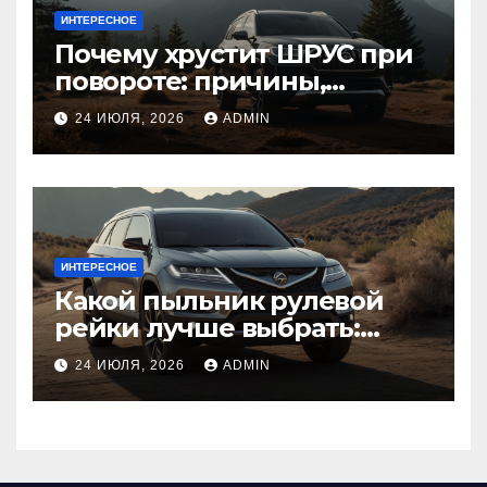
ИНТЕРЕСНОЕ
Почему хрустит ШРУС при
повороте: причины,
диагностика
24 ИЮЛЯ, 2026
ADMIN
ИНТЕРЕСНОЕ
Какой пыльник рулевой
рейки лучше выбрать:
оригинальный или аналог,
24 ИЮЛЯ, 2026
ADMIN
резина или полиуретан