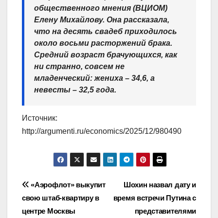
общественного мнения (ВЦИОМ)
Елену Михайлову. Она рассказала,
что на десять свадеб приходилось
около восьми расторжений брака.
Средний возраст брачующихся, как
ни странно, совсем не
младенческий: жениха – 34,6, а
невесты – 32,5 года.
Источник:
http://argumenti.ru/economics/2025/12/980490
Навигация
«Аэрофлот» выкупит
Шохин назвал дату и
свою штаб-квартиру в
время встречи Путина с
по
центре Москвы
представителями