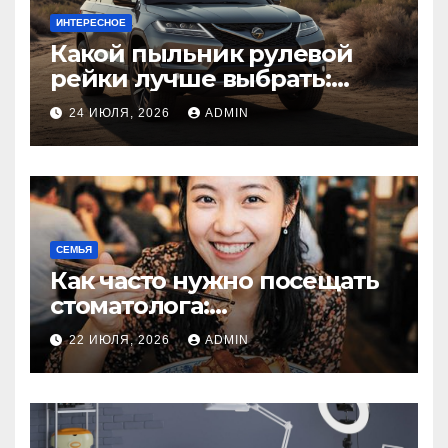
ИНТЕРЕСНОЕ
Какой пыльник рулевой
рейки лучше выбрать:
оригинальный или аналог,
24 ИЮЛЯ, 2026
ADMIN
резина или полиуретан
СЕМЬЯ
Как часто нужно посещать
стоматолога:
рекомендации для
22 ИЮЛЯ, 2026
ADMIN
здоровья зубов