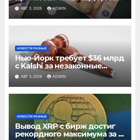
из них незаконные
АВГ 3, 2026
ADMIN
НОВОСТИ РАЗНЫЕ
Нью-Йорк требует $36 млрд
с Kalshi за незаконные
ставки
АВГ 3, 2026
ADMIN
НОВОСТИ РАЗНЫЕ
Вывод XRP с бирж достиг
рекордного максимума за 5