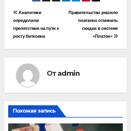
Навигация
Аналитики
Правительство решило
определили
поэтапно отменить
по
препятствия на пути к
скидки в системе
записям
росту биткоина
«Платон»
От
admin
Похожая запись