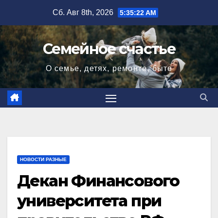
Перейти
Сб. Авг 8th, 2026
5:35:23 AM
к
содержимому
Семейное счастье
О семье, детях, ремонте, быте
НОВОСТИ РАЗНЫЕ
Декан Финансового
университета при