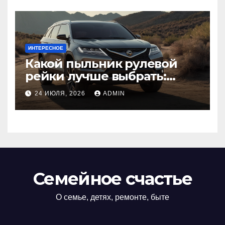
ИНТЕРЕСНОЕ
Какой пыльник рулевой
рейки лучше выбрать:
оригинальный или аналог,
24 ИЮЛЯ, 2026
ADMIN
резина или полиуретан
Семейное счастье
О семье, детях, ремонте, быте