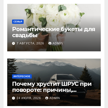
СЕМЬЯ
Романтические букеты для
свадьбы
7 АВГУСТА, 2026
ADMIN
ИНТЕРЕСНОЕ
Почему хрустит ШРУС при
повороте: причины,
диагностика
24 ИЮЛЯ, 2026
ADMIN