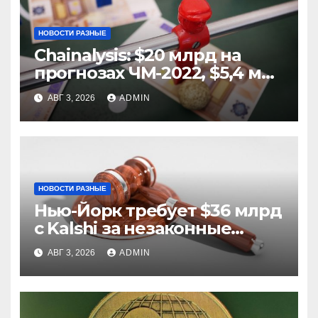
НОВОСТИ РАЗНЫЕ
Chainalysis: $20 млрд на
прогнозах ЧМ-2022, $5,4 млн
из них незаконные
АВГ 3, 2026
ADMIN
НОВОСТИ РАЗНЫЕ
Нью-Йорк требует $36 млрд
с Kalshi за незаконные
ставки
АВГ 3, 2026
ADMIN