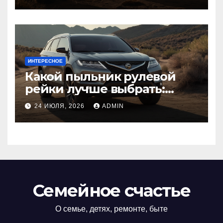
ИНТЕРЕСНОЕ
Какой пыльник рулевой
рейки лучше выбрать:
оригинальный или аналог,
24 ИЮЛЯ, 2026
ADMIN
резина или полиуретан
Семейное счастье
О семье, детях, ремонте, быте