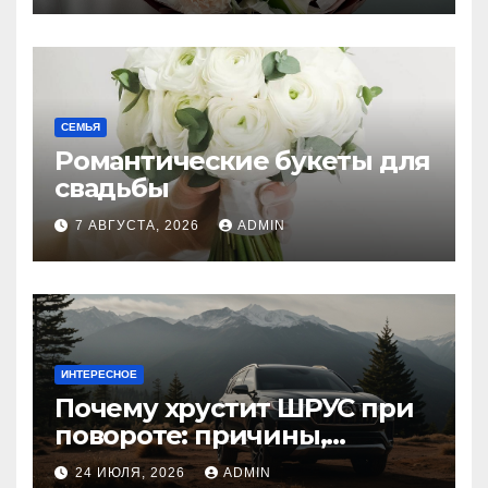
СЕМЬЯ
Романтические букеты для
свадьбы
7 АВГУСТА, 2026
ADMIN
ИНТЕРЕСНОЕ
Почему хрустит ШРУС при
повороте: причины,
диагностика
24 ИЮЛЯ, 2026
ADMIN