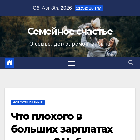
Перейти
Сб. Авг 8th, 2026
11:52:11 PM
к
содержимому
Семейное счастье
О семье, детях, ремонте, быте
НОВОСТИ РАЗНЫЕ
Что плохого в
больших зарплатах