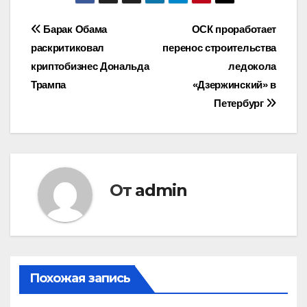
Навигация
Барак Обама
ОСК проработает
раскритиковал
перенос строительства
по
криптобизнес Дональда
ледокола
записям
Трампа
«Дзержинский» в
Петербург
От
admin
Похожая запись