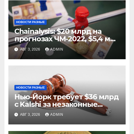
НОВОСТИ РАЗНЫЕ
Chainalysis: $20 млрд на
прогнозах ЧМ-2022, $5,4 млн
из них незаконные
АВГ 3, 2026
ADMIN
НОВОСТИ РАЗНЫЕ
Нью-Йорк требует $36 млрд
с Kalshi за незаконные
ставки
АВГ 3, 2026
ADMIN