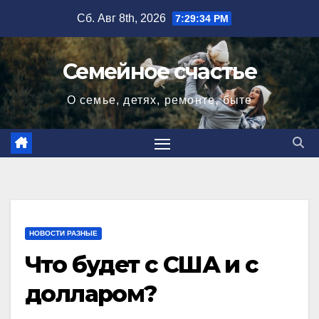
Перейти
Сб. Авг 8th, 2026
7:29:35 PM
к
содержимому
Семейное счастье
О семье, детях, ремонте, быте
НОВОСТИ РАЗНЫЕ
Что будет с США и с
долларом?