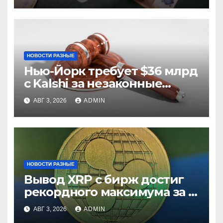
НОВОСТИ РАЗНЫЕ
Нью-Йорк требует $36 млрд
с Kalshi за незаконные
ставки
АВГ 3, 2026
ADMIN
НОВОСТИ РАЗНЫЕ
Вывод XRP с бирж достиг
рекордного максимума за 5
лет
АВГ 3, 2026
ADMIN