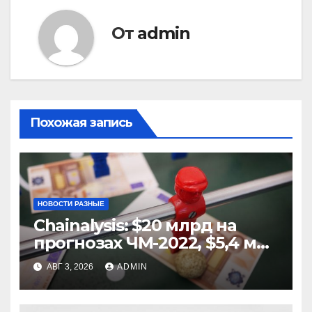
От
admin
Похожая запись
НОВОСТИ РАЗНЫЕ
Chainalysis: $20 млрд на
прогнозах ЧМ-2022, $5,4 млн
из них незаконные
АВГ 3, 2026
ADMIN