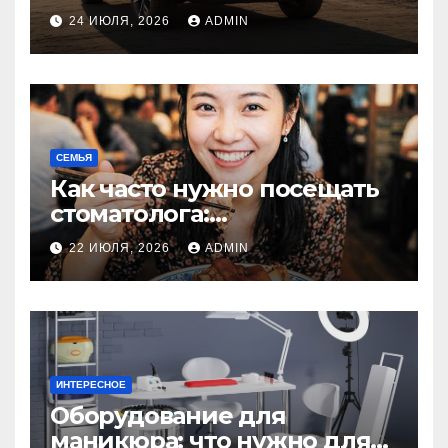
оригинальный или аналог,
24 ИЮЛЯ, 2026
ADMIN
резина или полиуретан
СЕМЬЯ
Как часто нужно посещать
стоматолога:
рекомендации для
22 ИЮЛЯ, 2026
ADMIN
здоровья зубов
ИНТЕРЕСНОЕ
Оборудование для
маникюра: что нужно для