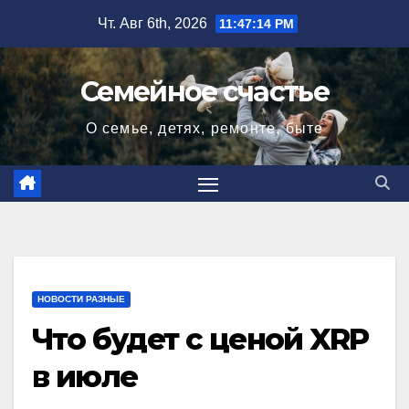
Перейти
Чт. Авг 6th, 2026
11:47:15 PM
к
содержимому
Семейное счастье
О семье, детях, ремонте, быте
НОВОСТИ РАЗНЫЕ
Что будет с ценой XRP
в июле