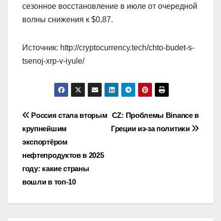
сезонное восстановление в июле от очередной
волны снижения к $0,87.
Источник: http://cryptocurrency.tech/chto-budet-s-
tsenoj-xrp-v-iyule/
Навигация
Россия стала вторым
CZ: Проблемы Binance в
крупнейшим
Греции из-за политики
по
экспортёром
записям
нефтепродуктов в 2025
году: какие страны
вошли в топ-10