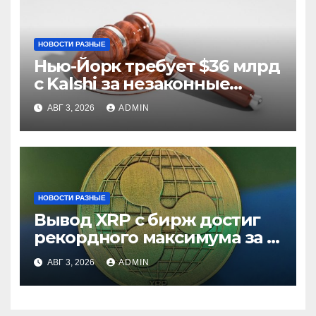
НОВОСТИ РАЗНЫЕ
Нью-Йорк требует $36 млрд
с Kalshi за незаконные
ставки
АВГ 3, 2026
ADMIN
НОВОСТИ РАЗНЫЕ
Вывод XRP с бирж достиг
рекордного максимума за 5
лет
АВГ 3, 2026
ADMIN