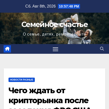
Перейти
Сб. Авг 8th, 2026
10:57:49 PM
к
содержимому
Семейное счастье
О семье, детях, ремонте, быте
НОВОСТИ РАЗНЫЕ
Чего ждать от
крипторынка после