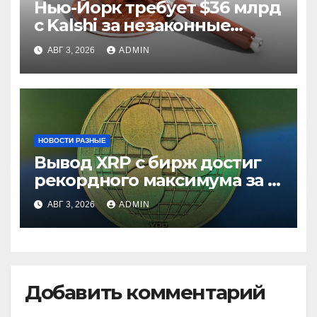
Нью-Йорк требует $36 млрд
с Kalshi за незаконные
ставки
АВГ 3, 2026
ADMIN
НОВОСТИ РАЗНЫЕ
Вывод XRP с бирж достиг
рекордного максимума за 5
лет
АВГ 3, 2026
ADMIN
Добавить комментарий