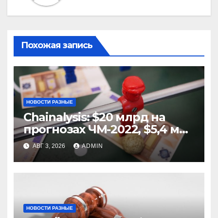
Похожая запись
НОВОСТИ РАЗНЫЕ
Chainalysis: $20 млрд на
прогнозах ЧМ-2022, $5,4 млн
из них незаконные
АВГ 3, 2026
ADMIN
НОВОСТИ РАЗНЫЕ