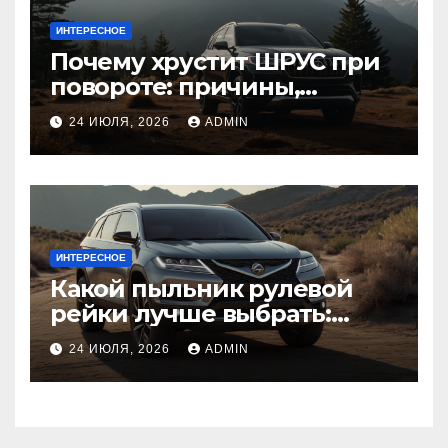
ИНТЕРЕСНОЕ
Почему хрустит ШРУС при
повороте: причины,
диагностика
24 ИЮЛЯ, 2026
ADMIN
ИНТЕРЕСНОЕ
Какой пыльник рулевой
рейки лучше выбрать:
оригинальный или аналог,
24 ИЮЛЯ, 2026
ADMIN
резина или полиуретан