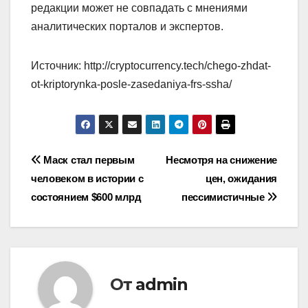
редакции может не совпадать с мнениями
аналитических порталов и экспертов.
Источник: http://cryptocurrency.tech/chego-zhdat-
ot-kriptorynka-posle-zasedaniya-frs-ssha/
Навигация
Маск стал первым
Несмотря на снижение
человеком в истории с
цен, ожидания
по
состоянием $600 млрд
пессимистичные
записям
От
admin