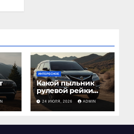
ИНТЕРЕСНОЕ
т
Какой пыльник
рулевой рейки
лучше выбрать:
IN
24 ИЮЛЯ, 2026
ADMIN
оригинальный
или аналог, резина
или полиуретан