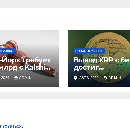
 РАЗНЫЕ
НОВОСТИ РАЗНЫЕ
-Йорк требует
Вывод XRP с б
млрд с Kalshi
достиг
незаконные
рекордного
, 2026
ADMIN
АВГ 3, 2026
ADMIN
вки
максимума за 5
лет
изоваться
.