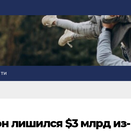
СТИ
н лишился $3 млрд из-