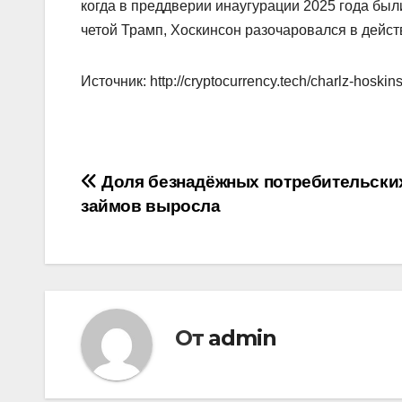
когда в преддверии инаугурации 2025 года 
четой Трамп, Хоскинсон разочаровался в дейст
Источник: http://cryptocurrency.tech/charlz-hoskin
Навигация
Доля безнадёжных потребительски
займов выросла
по
записям
От
admin