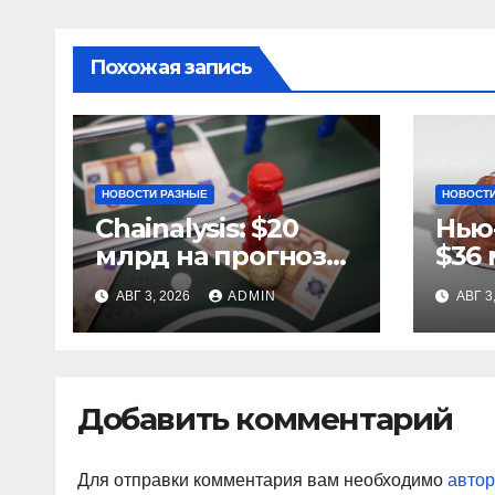
Похожая запись
НОВОСТИ РАЗНЫЕ
НОВОСТИ
Chainalysis: $20
Нью
млрд на прогнозах
$36 
ЧМ-2022, $5,4 млн
за 
АВГ 3, 2026
ADMIN
АВГ 3
из них незаконные
ста
Добавить комментарий
Для отправки комментария вам необходимо
автор