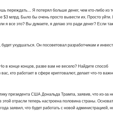
жешь переждать… Я потерял больше денег, чем кто-либо из т
ее $3 млрд. Было бы очень просто вывести их. Просто уйти.
и я все это? Вы думаете, я делаю это ради денег? Если так
, будет ухудшаться. Он посоветовал разработчикам и инвес
. Но в конце концов, разве вам не весело? Найдите способ
 вас, кто работает в сфере криптовалют, делает что-то важн
ику президента США Дональда Трампа, заявив, что из-за н
в этой отрасли теперь настроена половина страны. Основа
ода заявил, что будет работать с новой администрацией, н