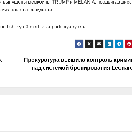
были выпущены мемкоины TRUMP и MELANIA, продвигавшиес
виях нового президента.
son-lishilsya-3-mlrd-iz-za-padeniya-rynka/
х
Прокуратура выявила контроль крими
над системой бронирования Leonar