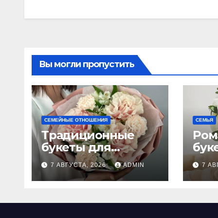
Вы могли пропустить
СЕМЕЙНЫЕ ОТНОШЕНИЯ
СЕМЬЯ
Традиционные
Ром
букеты для
бук
женщин
сва
7 АВГУСТА, 2026
ADMIN
7 АВ