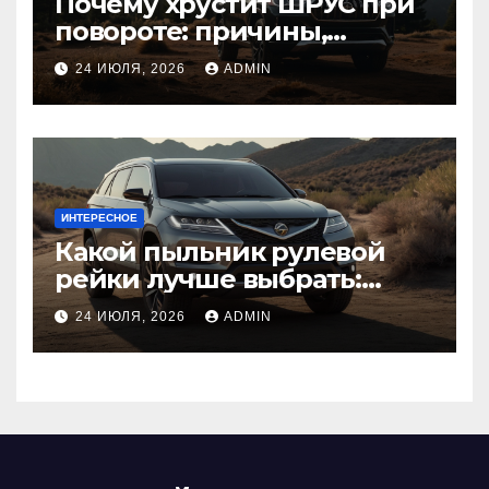
Почему хрустит ШРУС при
повороте: причины,
диагностика
24 ИЮЛЯ, 2026
ADMIN
ИНТЕРЕСНОЕ
Какой пыльник рулевой
рейки лучше выбрать:
оригинальный или аналог,
24 ИЮЛЯ, 2026
ADMIN
резина или полиуретан