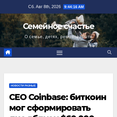
Перейти
Сб. Авг 8th, 2026
9:44:17 AM
к
содержимому
Семейное счастье
О семье, детях, ремонте, быте
НОВОСТИ РАЗНЫЕ
CEO Coinbase: биткоин
мог сформировать