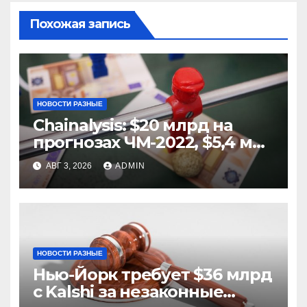
Похожая запись
НОВОСТИ РАЗНЫЕ
Chainalysis: $20 млрд на
прогнозах ЧМ-2022, $5,4 млн
из них незаконные
АВГ 3, 2026
ADMIN
НОВОСТИ РАЗНЫЕ
Нью-Йорк требует $36 млрд
с Kalshi за незаконные