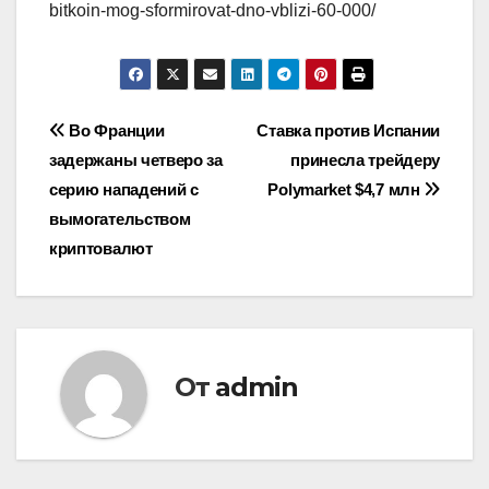
bitkoin-mog-sformirovat-dno-vblizi-60-000/
Навигация
Во Франции
Ставка против Испании
задержаны четверо за
принесла трейдеру
по
серию нападений с
Polymarket $4,7 млн
записям
вымогательством
криптовалют
От
admin