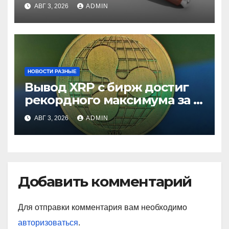
ставки
АВГ 3, 2026
ADMIN
НОВОСТИ РАЗНЫЕ
Вывод XRP с бирж достиг
рекордного максимума за 5
лет
АВГ 3, 2026
ADMIN
Добавить комментарий
Для отправки комментария вам необходимо
авторизоваться
.