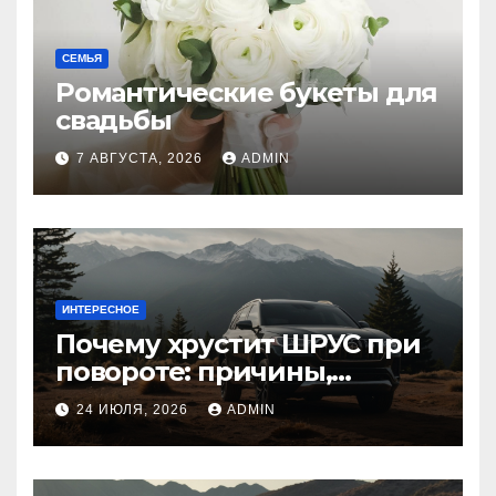
СЕМЬЯ
Романтические букеты для
свадьбы
7 АВГУСТА, 2026
ADMIN
ИНТЕРЕСНОЕ
Почему хрустит ШРУС при
повороте: причины,
диагностика
24 ИЮЛЯ, 2026
ADMIN