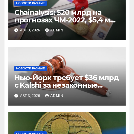
НОВОСТИ РАЗНЫЕ
Chainalysis: $20 млрд на
прогнозах ЧМ-2022, $5,4 млн
из них незаконные
АВГ 3, 2026
ADMIN
НОВОСТИ РАЗНЫЕ
Нью-Йорк требует $36 млрд
с Kalshi за незаконные
ставки
АВГ 3, 2026
ADMIN
НОВОСТИ РАЗНЫЕ