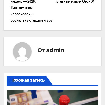
индекс — 2026:
главный изъян Grok
по
бизнесменам
записям
«прописали»
социальную архитектуру
От
admin
Похожая запись