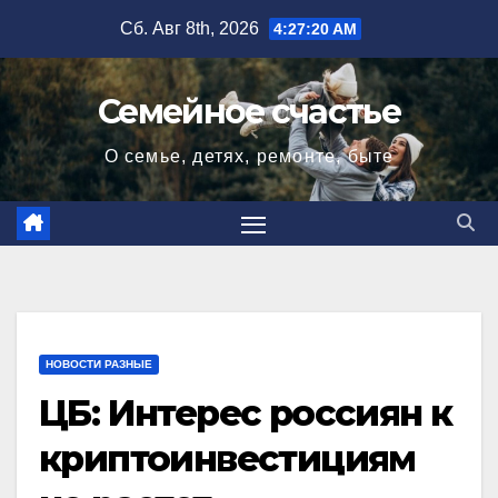
Перейти
Сб. Авг 8th, 2026
4:27:21 AM
к
содержимому
Семейное счастье
О семье, детях, ремонте, быте
НОВОСТИ РАЗНЫЕ
ЦБ: Интерес россиян к
криптоинвестициям