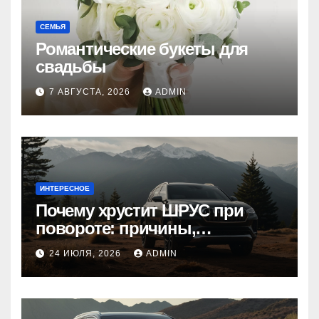
СЕМЬЯ
Романтические букеты для
свадьбы
7 АВГУСТА, 2026
ADMIN
ИНТЕРЕСНОЕ
Почему хрустит ШРУС при
повороте: причины,
диагностика
24 ИЮЛЯ, 2026
ADMIN