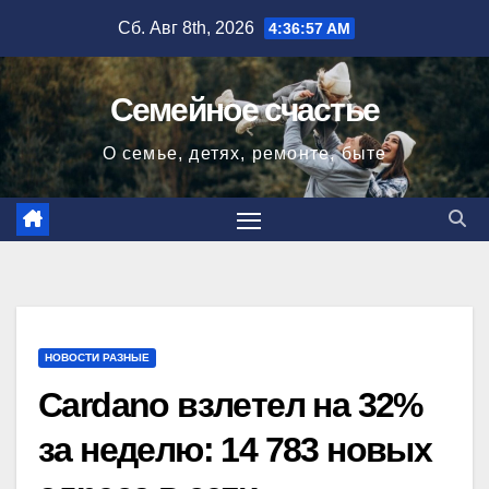
Перейти
Сб. Авг 8th, 2026
4:36:58 AM
к
содержимому
Семейное счастье
О семье, детях, ремонте, быте
НОВОСТИ РАЗНЫЕ
Cardano взлетел на 32%
за неделю: 14 783 новых