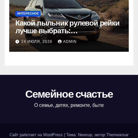
ИНТЕРЕСНОЕ
Какой пыльник рулевой рейки
лучше выбрать:
оригинальный или аналог,
24 ИЮЛЯ, 2026
ADMIN
резина или полиуретан
Семейное счастье
О семье, детях, ремонте, быте
Сайт работает на WordPress
|
Тема: Newsup, автор
Themeansar