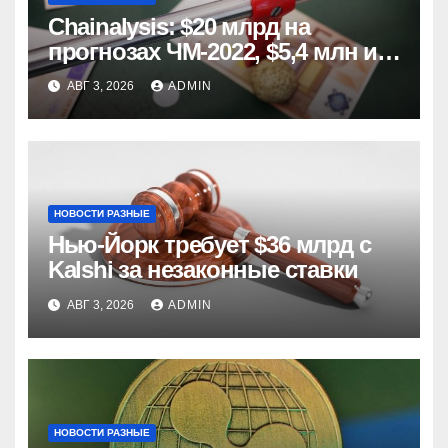
Chainalysis: $20 млрд на
прогнозах ЧМ-2022, $5,4 млн из
них незаконные
АВГ 3, 2026
ADMIN
НОВОСТИ РАЗНЫЕ
Нью-Йорк требует $36 млрд с
Kalshi за незаконные ставки
АВГ 3, 2026
ADMIN
НОВОСТИ РАЗНЫЕ