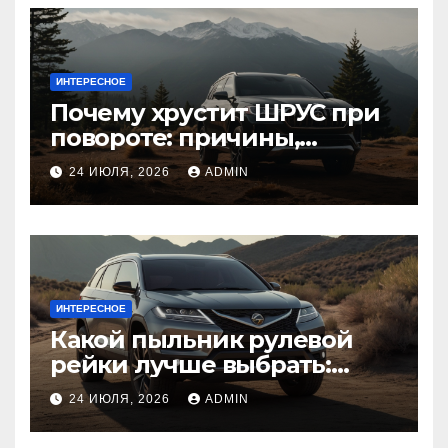
ИНТЕРЕСНОЕ
Почему хрустит ШРУС при
повороте: причины,
диагностика
24 ИЮЛЯ, 2026
ADMIN
ИНТЕРЕСНОЕ
Какой пыльник рулевой
рейки лучше выбрать:
оригинальный или аналог,
24 ИЮЛЯ, 2026
ADMIN
резина или полиуретан