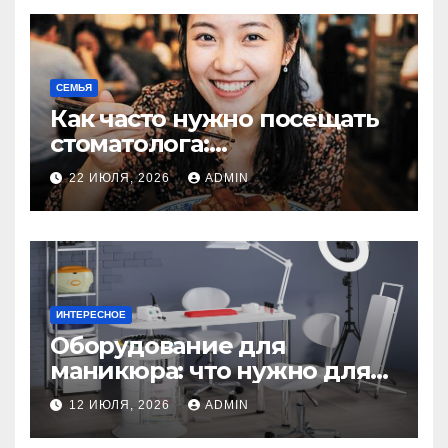
СЕМЬЯ
Как часто нужно посещать
стоматолога:
рекомендации для
22 ИЮЛЯ, 2026
ADMIN
здоровья зубов
ИНТЕРЕСНОЕ
Оборудование для
маникюра: что нужно для
идеального маникюра
12 ИЮЛЯ, 2026
ADMIN