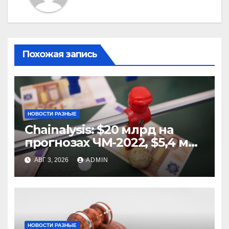
Похожая запись
НОВОСТИ РАЗНЫЕ
Chainalysis: $20 млрд на
прогнозах ЧМ-2022, $5,4 млн
из них незаконные
АВГ 3, 2026
ADMIN
НОВОСТИ РАЗНЫЕ