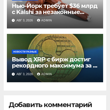
Нью-Йорк требует $36 млрд
с Kalshi за незаконные
ставки
АВГ 3, 2026
ADMIN
НОВОСТИ РАЗНЫЕ
Вывод XRP с бирж достиг
рекордного максимума за 5
лет
АВГ 3, 2026
ADMIN
Добавить комментарий