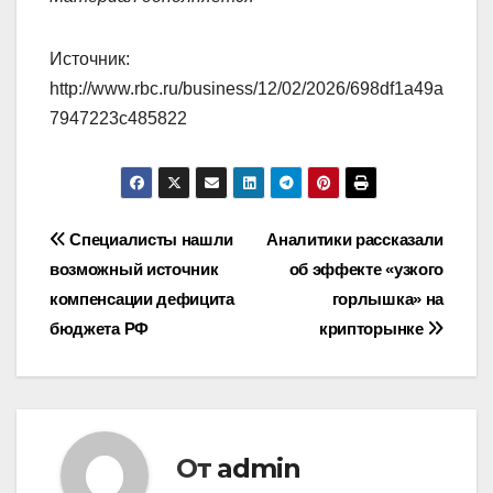
Источник:
http://www.rbc.ru/business/12/02/2026/698df1a49a
7947223c485822
Навигация
Специалисты нашли
Аналитики рассказали
возможный источник
об эффекте «узкого
по
компенсации дефицита
горлышка» на
записям
бюджета РФ
крипторынке
От
admin