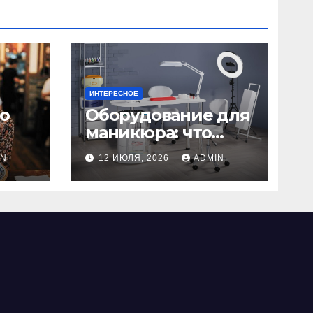
ИНТЕРЕСНОЕ
но
Оборудование для
маникюра: что
нужно для
IN
12 ИЮЛЯ, 2026
ADMIN
 для
идеального
в
маникюра