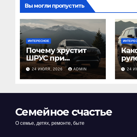
Вы могли пропустить
ИНТЕРЕСНОЕ
ИНТЕРЕ
Почему хрустит
Как
ШРУС при
рул
повороте:
луч
24 ИЮЛЯ, 2026
ADMIN
24 И
причины,
ори
диагностика
или
или
Семейное счастье
О семье, детях, ремонте, быте