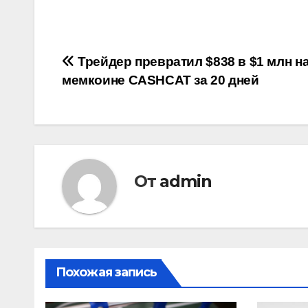
Навигация
Трейдер превратил $838 в $1 млн н
мемкоине CASHCAT за 20 дней
по
записям
От
admin
Похожая запись