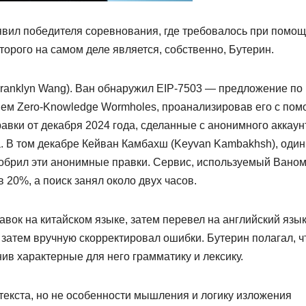
вил победителя соревнования, где требовалось при помо
торого на самом деле является, собственно, Бутерин.
ranklyn Wang). Ван обнаружил EIP-7503 — предложение по
ем Zero-Knowledge Wormholes, проанализировав его с по
авки от декабря 2024 года, сделанные с анонимного аккаун
. В том декабре Кейван Камбахш (Keyvan Kambakhsh), один
добрил эти анонимные правки. Сервис, используемый Ваном
 20%, а поиск занял около двух часов.
вок на китайском языке, затем перевел на английский язык
затем вручную скорректировал ошибки. Бутерин полагал, ч
нив характерные для него грамматику и лексику.
текста, но не особенности мышления и логику изложения