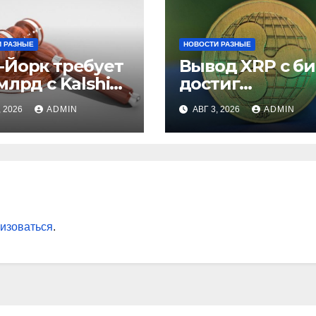
 РАЗНЫЕ
НОВОСТИ РАЗНЫЕ
-Йорк требует
Вывод XRP с б
млрд с Kalshi
достиг
незаконные
рекордного
, 2026
ADMIN
АВГ 3, 2026
ADMIN
вки
максимума за 5
лет
изоваться
.