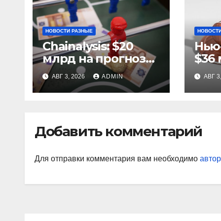
НОВОСТИ РАЗНЫЕ
НОВОСТИ
Chainalysis: $20
Нью
млрд на прогнозах
$36 
ЧМ-2022, $5,4 млн
за 
АВГ 3, 2026
ADMIN
АВГ 3
из них незаконные
ста
Добавить комментарий
Для отправки комментария вам необходимо
автор