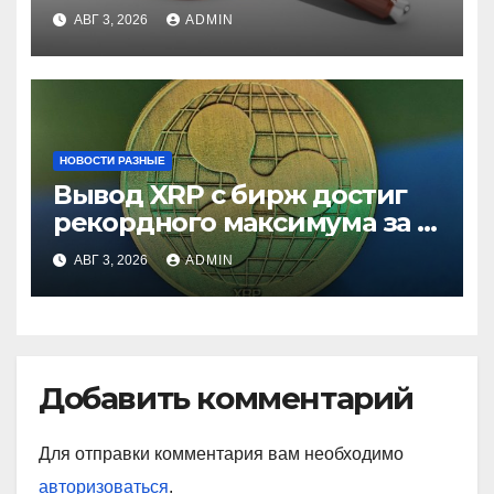
ставки
АВГ 3, 2026
ADMIN
НОВОСТИ РАЗНЫЕ
Вывод XRP с бирж достиг
рекордного максимума за 5
лет
АВГ 3, 2026
ADMIN
Добавить комментарий
Для отправки комментария вам необходимо
авторизоваться
.