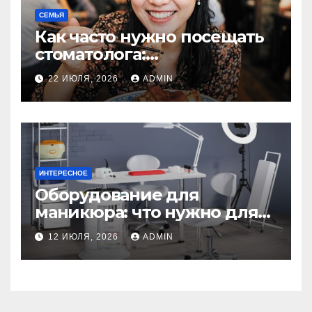
СЕМЬЯ
Как часто нужно посещать
стоматолога:
рекомендации для
22 ИЮЛЯ, 2026
ADMIN
здоровья зубов
ИНТЕРЕСНОЕ
Оборудование для
маникюра: что нужно для
идеального маникюра
12 ИЮЛЯ, 2026
ADMIN