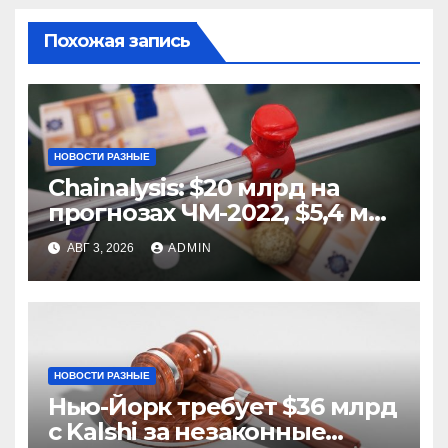
Похожая запись
НОВОСТИ РАЗНЫЕ
Chainalysis: $20 млрд на
прогнозах ЧМ-2022, $5,4 млн
из них незаконные
АВГ 3, 2026
ADMIN
НОВОСТИ РАЗНЫЕ
Нью-Йорк требует $36 млрд
с Kalshi за незаконные