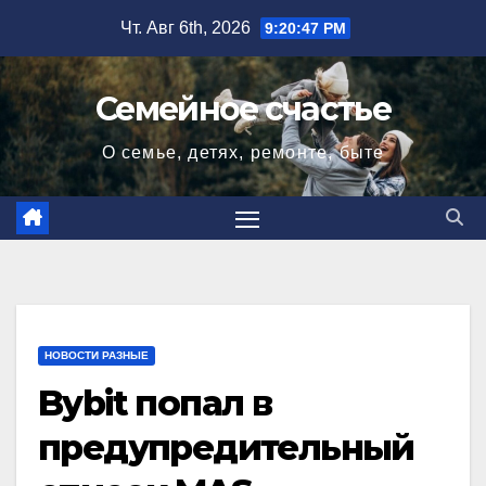
Перейти
Чт. Авг 6th, 2026
9:20:48 PM
к
содержимому
Семейное счастье
О семье, детях, ремонте, быте
НОВОСТИ РАЗНЫЕ
Bybit попал в
предупредительный