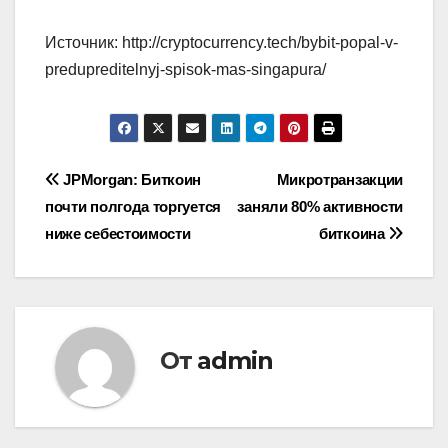
Источник: http://cryptocurrency.tech/bybit-popal-v-
predupreditelnyj-spisok-mas-singapura/
Навигация
JPMorgan: Биткоин
Микротранзакции
почти полгода торгуется
заняли 80% активности
по
ниже себестоимости
биткоина
записям
От
admin