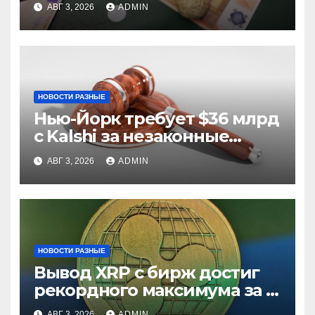
из них незаконные
АВГ 3, 2026
ADMIN
НОВОСТИ РАЗНЫЕ
Нью-Йорк требует $36 млрд
с Kalshi за незаконные
ставки
АВГ 3, 2026
ADMIN
НОВОСТИ РАЗНЫЕ
Вывод XRP с бирж достиг
рекордного максимума за 5
лет
АВГ 3, 2026
ADMIN