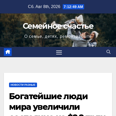
Перейти
Сб. Авг 8th, 2026
7:12:50 AM
к
содержимому
Семейное счастье
О семье, детях, ремонте, быте
НОВОСТИ РАЗНЫЕ
Богатейшие люди
мира увеличили