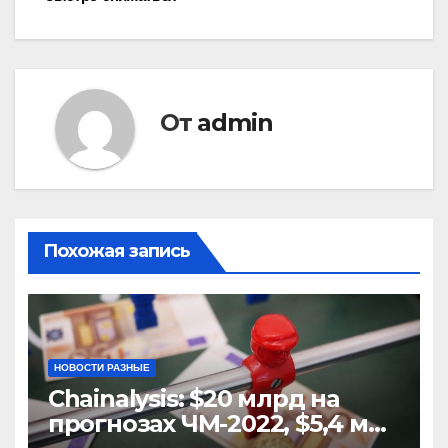
записям
От
admin
Похожая запись
НОВОСТИ РАЗНЫЕ
Chainalysis: $20 млрд на
прогнозах ЧМ-2022, $5,4 млн