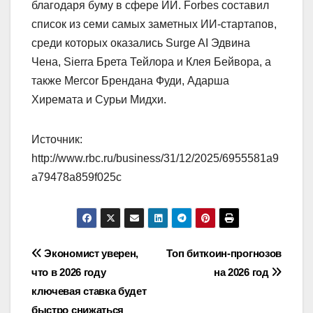
благодаря буму в сфере ИИ. Forbes составил
список из семи самых заметных ИИ-стартапов,
среди которых оказались Surge AI Эдвина
Чена, Sierra Брета Тейлора и Клея Бейвора, а
также Mercor Брендана Фуди, Адарша
Хиремата и Сурьи Мидхи.
Источник:
http://www.rbc.ru/business/31/12/2025/6955581a9
a79478a859f025c
Навигация
Экономист уверен,
Топ биткоин-прогнозов
что в 2026 году
на 2026 год
по
ключевая ставка будет
быстро снижаться