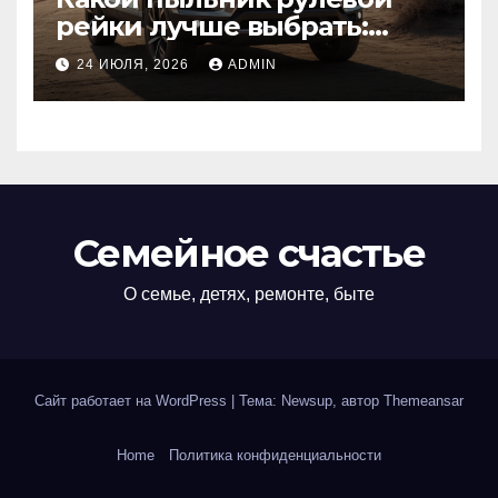
рейки лучше выбрать:
оригинальный или аналог,
24 ИЮЛЯ, 2026
ADMIN
резина или полиуретан
Семейное счастье
О семье, детях, ремонте, быте
Сайт работает на WordPress
|
Тема: Newsup, автор
Themeansar
Home
Политика конфиденциальности