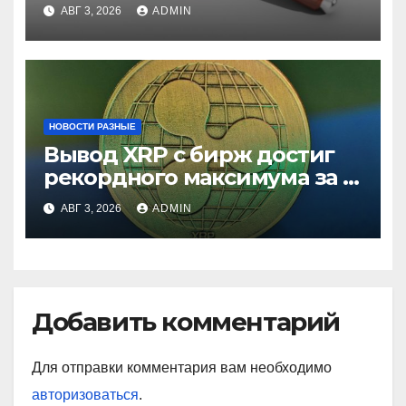
ставки
АВГ 3, 2026
ADMIN
НОВОСТИ РАЗНЫЕ
Вывод XRP с бирж достиг
рекордного максимума за 5
лет
АВГ 3, 2026
ADMIN
Добавить комментарий
Для отправки комментария вам необходимо
авторизоваться
.