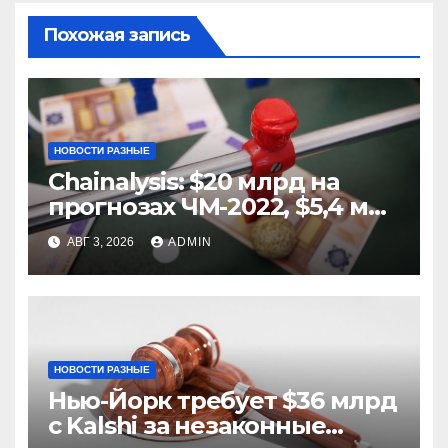
Похожая запись
НОВОСТИ РАЗНЫЕ
Chainalysis: $20 млрд на
прогнозах ЧМ-2022, $5,4 млн
из них незаконные
АВГ 3, 2026
ADMIN
НОВОСТИ РАЗНЫЕ
Нью-Йорк требует $36 млрд
с Kalshi за незаконные