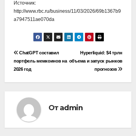
Источник:
http://www.rbc.ru/business/11/03/2026/69b1367b9
a7947511ae070da
Навигация
ChatGPT составил
Hyperliquid: $4 трлн
портфель мемкоинов на
объема и запуск рынков
по
2026 год
прогнозов
записям
От
admin