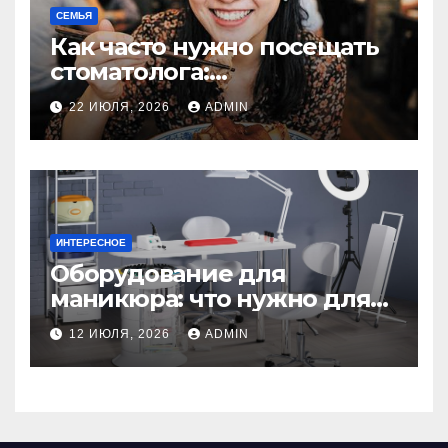
СЕМЬЯ
Как часто нужно посещать
стоматолога:
рекомендации для
22 ИЮЛЯ, 2026
ADMIN
здоровья зубов
ИНТЕРЕСНОЕ
Оборудование для
маникюра: что нужно для
идеального маникюра
12 ИЮЛЯ, 2026
ADMIN