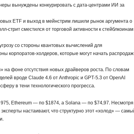
йнеры вынуждены конкурировать с дата-центрами ИИ за
товых ETF и выход в мейнстрим лишили рынок аргумента о
лл-стрит сместился от торговой активности к стейблкоинам
угрозу со стороны квантовых вычислений для
оны корпоратов-холдеров, которые могут начать распродаж
и» на фоне отсутствия новых драйверов роста. По словам
лей вроде Claude 4.6 от Anthropic и GPT-5.3 от OpenAI
осферу в тени технологического прогресса.
975, Ethereum — по $1874, а Solana — по $74,97. Несмотря
эксперты настаивают, что структурно этот «холод» — самы
и.