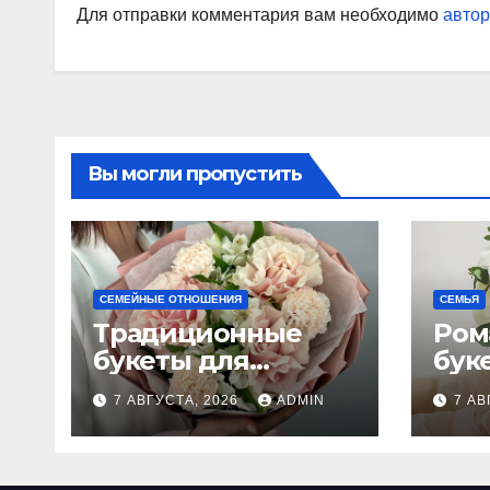
Для отправки комментария вам необходимо
автор
Вы могли пропустить
СЕМЕЙНЫЕ ОТНОШЕНИЯ
СЕМЬЯ
Традиционные
Ром
букеты для
бук
женщин
сва
7 АВГУСТА, 2026
ADMIN
7 АВ