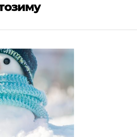
тозиму