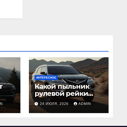
ИНТЕРЕСНОЕ
т
Какой пыльник
рулевой рейки
лучше выбрать:
IN
24 ИЮЛЯ, 2026
ADMIN
оригинальный
или аналог, резина
или полиуретан