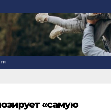
СТИ
нозирует «самую