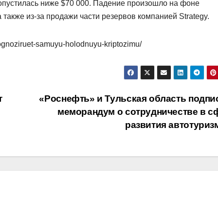
опустилась ниже $70 000. Падение произошло на фоне
акже из-за продажи части резервов компанией Strategy.
rognoziruet-samuyu-holodnuyu-kriptozimu/
т
«Роснефть» и Тульская область подпи
меморандум о сотрудничестве в с
развития автотуриз