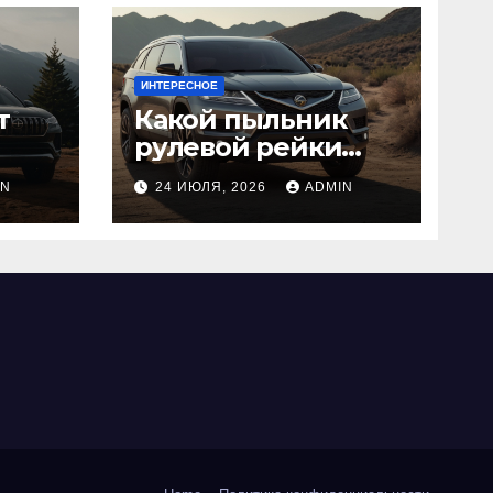
ИНТЕРЕСНОЕ
т
Какой пыльник
рулевой рейки
лучше выбрать:
IN
24 ИЮЛЯ, 2026
ADMIN
оригинальный
или аналог, резина
или полиуретан