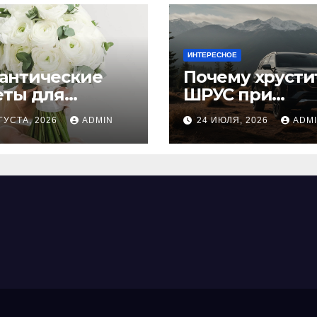
ИНТЕРЕСНОЕ
антические
Почему хрусти
еты для
ШРУС при
дьбы
повороте:
ГУСТА, 2026
ADMIN
24 ИЮЛЯ, 2026
ADM
причины,
диагностика