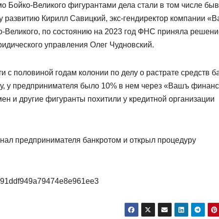
мо Бойко-Великого фигурантами дела стали в том числе бы
му развитию Кирилл Савицкий, экс-гендиректор компании «
-Великого, по состоянию на 2023 год ФНС приняла решени
ридического управления Олег Чудновский.
и с половиной годам колонии по делу о растрате средств б
ду, у предпринимателя было 10% в нем через «Вашъ финан
мен и другие фигуранты похитили у кредитной организации
знал предпринимателя банкротом и открыл процедуру
5/691ddf949a79474e8e961ee3