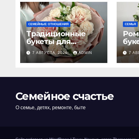
СЕМЕЙНЫЕ ОТНОШЕНИЯ
СЕМЬЯ
Традиционные
Ром
букеты для
бук
женщин
сва
7 АВГУСТА, 2026
ADMIN
7 АВ
Семейное счастье
О семье, детях, ремонте, быте