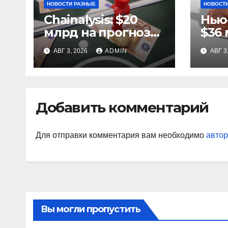
НОВОСТИ РАЗНЫЕ
НОВОСТИ
Chainalysis: $20
Нью
млрд на прогнозах
$36 
ЧМ-2022, $5,4 млн
за 
АВГ 3, 2026
ADMIN
АВГ 3
из них незаконные
ста
Добавить комментарий
Для отправки комментария вам необходимо
автор
Вы могли пропустить