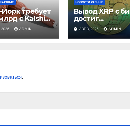
 РАЗНЫЕ
НОВОСТИ РАЗНЫЕ
-Йорк требует
Вывод XRP с б
млрд с Kalshi
достиг
незаконные
рекордного
, 2026
ADMIN
АВГ 3, 2026
ADMIN
вки
максимума за 5
лет
изоваться
.