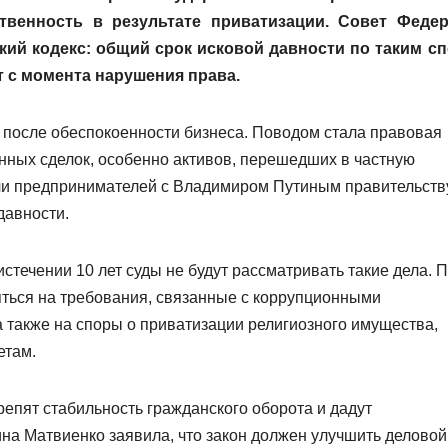
твенность в результате приватизации. Совет Феде
кий кодекс: общий срок исковой давности по таким с
т с момента нарушения права.
 после обеспокоенности бизнеса. Поводом стала правовая
нных сделок, особенно активов, перешедших в частную
ечи предпринимателей с Владимиром Путиным правительств
давности.
стечении 10 лет суды не будут рассматривать такие дела. 
яться на требования, связанные с коррупционными
 также на споры о приватизации религиозного имущества,
етам.
репят стабильность гражданского оборота и дадут
на Матвиенко заявила, что закон должен улучшить деловой