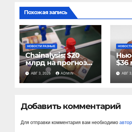
Похожая запись
НОВОСТИ РАЗНЫЕ
НОВОСТИ
Chainalysis: $20
Нью
млрд на прогнозах
$36 
ЧМ-2022, $5,4 млн
за 
АВГ 3, 2026
ADMIN
АВГ 3
из них незаконные
ста
Добавить комментарий
Для отправки комментария вам необходимо
автор