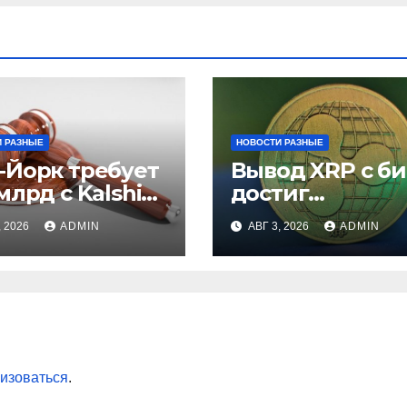
 РАЗНЫЕ
НОВОСТИ РАЗНЫЕ
-Йорк требует
Вывод XRP с б
млрд с Kalshi
достиг
незаконные
рекордного
, 2026
ADMIN
АВГ 3, 2026
ADMIN
вки
максимума за 5
лет
изоваться
.