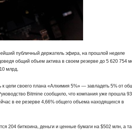
упнейший публичный держатель эфира, на прошлой неделе
доведя общий объем актива в своем резерве до 5 620 754 м
10 млрд.
ь к цели своего плана «Алхимия 5%» — завладеть 5% от об
Руководство Bitmine сообщило, что компания уже прошла 9
Сейчас в ее резерве 4,66% общего объема находящихся в
ся 204 биткоина, деньги и ценные бумаги на $502 млн, а т