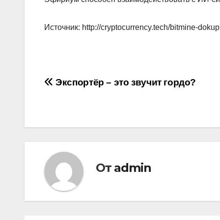
Источник: http://cryptocurrency.tech/bitmine-dokup
Навигация
Экспортёр – это звучит гордо?
по
записям
От
admin