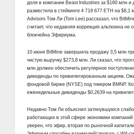
доля в компании Beast Industries за $180 млн и 
разместила в стейкинге 4 718 677 ETH на $8,1 м
Advisors Том Ли (Tom Lee) рассказал, что BitM
считает, что недавняя коррекция альткоина н
блокчейна Эфириума.
10 июня BitMine завершила продажу 3,5 млн пр
чистую выручку $273,8 млн. Ли сказал, что про
млн должен обеспечить регулярное поступлени
дивиденды по привилегированным акциям. Ожид
фондовой бирже (NYSE) под тикером BMNP. Ко
еженедельные дивиденды $0,2639 на привилег
Недавно Том Ли объяснил затянувшуюся слабос
работающих в этой сфере экономики компаний п
уверен, что эфир, вторая по рыночной капитал
Эфириум способен взаимодействовать с ИИ-си