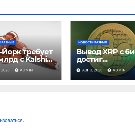
 РАЗНЫЕ
НОВОСТИ РАЗНЫЕ
-Йорк требует
Вывод XRP с б
млрд с Kalshi
достиг
незаконные
рекордного
, 2026
ADMIN
АВГ 3, 2026
ADMIN
вки
максимума за 5
лет
изоваться
.