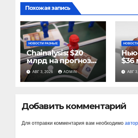
Похожая запись
НОВОСТИ РАЗНЫЕ
НОВОСТИ
Chainalysis: $20
Нью
млрд на прогнозах
$36 
ЧМ-2022, $5,4 млн
за 
АВГ 3, 2026
ADMIN
АВГ 3
из них незаконные
ста
Добавить комментарий
Для отправки комментария вам необходимо
автор