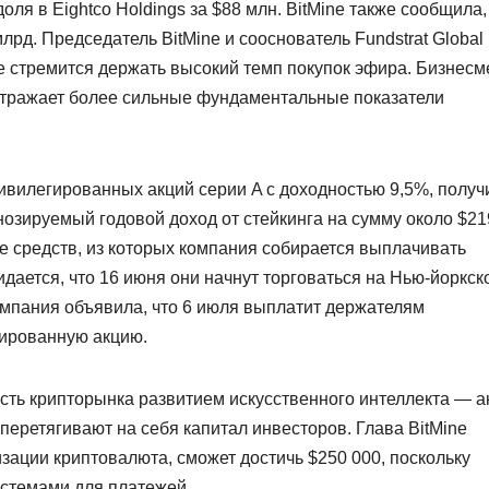
доля в Eightco Holdings за $88 млн. BitMine также сообщила,
лрд. Председатель BitMine и сооснователь Fundstrat Global
ine стремится держать высокий темп покупок эфира. Бизнесм
е отражает более сильные фундаментальные показатели
ивилегированных акций серии A с доходностью 9,5%, получ
гнозируемый годовой доход от стейкинга на сумму около $21
е средств, из которых компания собирается выплачивать
ается, что 16 июня они начнут торговаться на Нью-йоркск
мпания объявила, что 6 июля выплатит держателям
ированную акцию.
ть крипторынка развитием искусственного интеллекта — а
еретягивают на себя капитал инвесторов. Глава BitMine
изации криптовалюта, сможет достичь $250 000, поскольку
стемами для платежей.