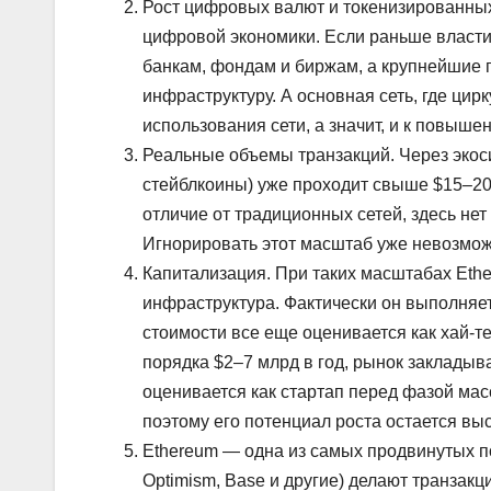
Рост цифровых валют и токенизированны
цифровой экономики. Если раньше власти 
банкам, фондам и биржам, а крупнейшие 
инфраструктуру. А основная сеть, где цир
использования сети, а значит, и к повыше
Реальные объемы транзакций. Через экос
стейблкоины) уже проходит свыше $15–20 т
отличие от традиционных сетей, здесь нет
Игнорировать этот масштаб уже невозмож
Капитализация. При таких масштабах Eth
инфраструктура. Фактически он выполняе
стоимости все еще оценивается как хай-т
порядка $2–7 млрд в год, рынок закладыв
оценивается как стартап перед фазой мас
поэтому его потенциал роста остается вы
Ethereum — одна из самых продвинутых по
Optimism, Base и другие) делают транзакц