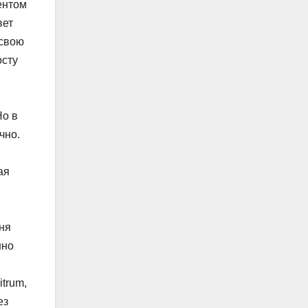
ентом
вет
 свою
осту
Но в
чно.
ая
ня
нно
trum,
ез