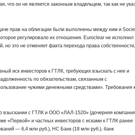
я, что он не является законным владельцем, так как не ука
едаче прав на облигации были выполнены между ним и Socie
которое регулировало их отношения. Euroclear не исполнил
й, но это не отменяет факта перехода права собственности
вный иск инвесторов к ГТЛК, требующих взыскать с нее и
задолженность по обязательствам, связанным с
 пользование чужими денежными средствами». Требования 
 о взыскании с ГТЛК и ООО «ЛАЛ-1520» (дочерняя компани
роме «Первой» и частных инвесторов с исками к ГТЛК ранее
ний — 6,4 млн руб.), НС Банк (18 млн руб.), банк