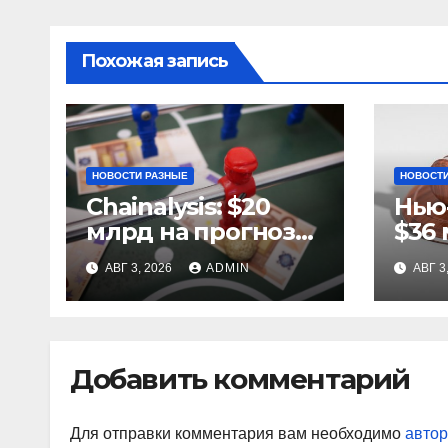
Похожая запись
НОВОСТИ РАЗНЫЕ
НОВОСТИ
Chainalysis: $20
Нью
млрд на прогнозах
$36 
ЧМ-2022, $5,4 млн
за 
АВГ 3, 2026
ADMIN
АВГ 3
из них незаконные
ста
Добавить комментарий
Для отправки комментария вам необходимо
автор