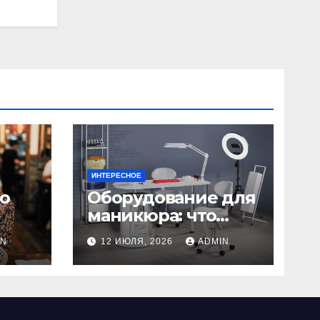
ИНТЕРЕСНОЕ
но
Оборудование для
маникюра: что
нужно для
IN
12 ИЮЛЯ, 2026
ADMIN
 для
идеального
в
маникюра