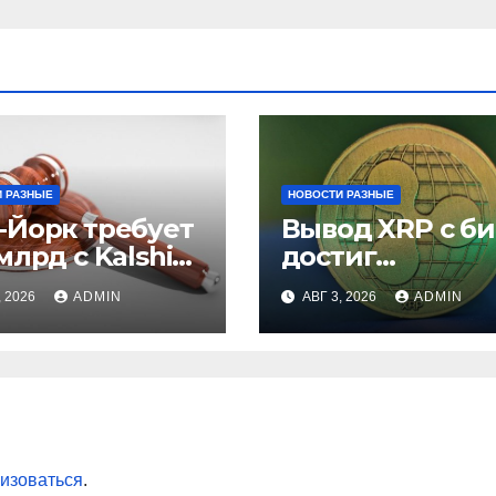
 РАЗНЫЕ
НОВОСТИ РАЗНЫЕ
-Йорк требует
Вывод XRP с б
млрд с Kalshi
достиг
незаконные
рекордного
, 2026
ADMIN
АВГ 3, 2026
ADMIN
вки
максимума за 5
лет
изоваться
.