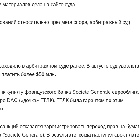
з материалов дела на сайте суда.
бований относительно предмета спора, арбитражный суд
роходило в арбитражном суде ранее. В августе суд удовлет
ыплатить более $50 млн.
к купил у французского банка Societe Generale еврооблига
e DAC («дочка» ГТЛК). ГТЛК была гарантом по этим
м.
а санкций отказался зарегистрировать переход прав на бума
(Societe Generale). В результате, когда наступил срок плат