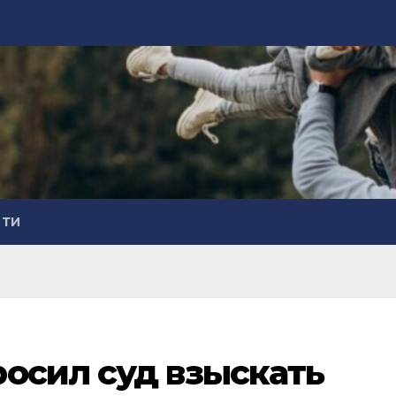
СТИ
осил суд взыскать