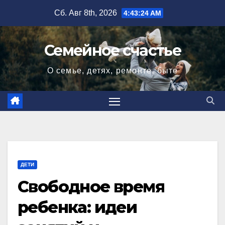
Перейти
Сб. Авг 8th, 2026
4:43:25 AM
к
содержимому
Семейное счастье
О семье, детях, ремонте, быте
ДЕТИ
Свободное время
ребенка: идеи