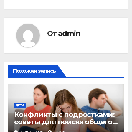
От
admin
Похожая запись
ДЕТИ
Конфликты с подростками:
советы для поиска общего
языка и взаимопонимания