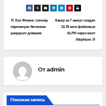
Навигация
Хэл Финни: почему
Хакер за 7 минут создал
перезапуск биткоина
13,76 млн фейковых
по
разрушит доверие
ALPH через мост
записям
Alephium
От
admin
Похожая запись