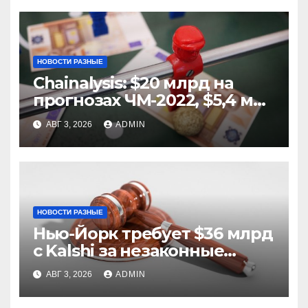
НОВОСТИ РАЗНЫЕ
Chainalysis: $20 млрд на
прогнозах ЧМ-2022, $5,4 млн
из них незаконные
АВГ 3, 2026
ADMIN
НОВОСТИ РАЗНЫЕ
Нью-Йорк требует $36 млрд
с Kalshi за незаконные
ставки
АВГ 3, 2026
ADMIN