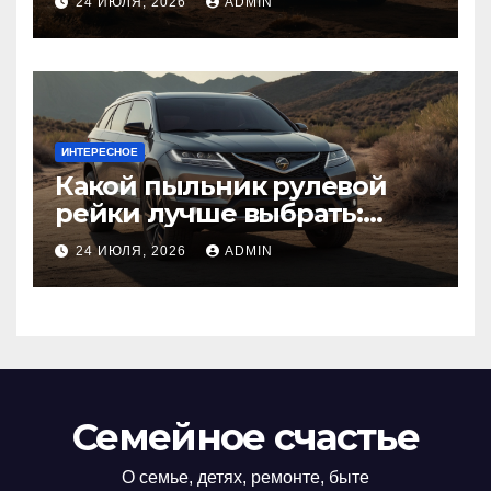
24 ИЮЛЯ, 2026
ADMIN
ИНТЕРЕСНОЕ
Какой пыльник рулевой
рейки лучше выбрать:
оригинальный или аналог,
24 ИЮЛЯ, 2026
ADMIN
резина или полиуретан
Семейное счастье
О семье, детях, ремонте, быте