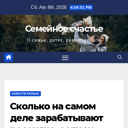
Перейти
Сб. Авг 8th, 2026
4:04:52 PM
к
содержимому
Семейное счастье
О семье, детях, ремонте, быте
НОВОСТИ РАЗНЫЕ
Сколько на самом
деле зарабатывают