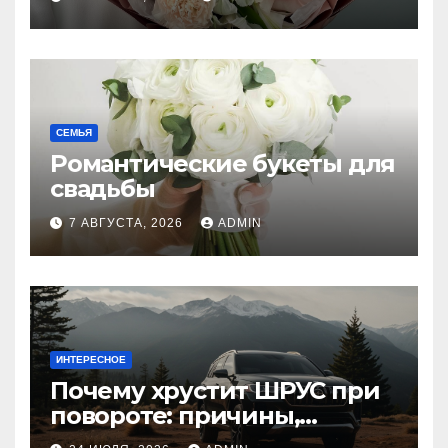
СЕМЬЯ
Романтические букеты для
свадьбы
7 АВГУСТА, 2026
ADMIN
ИНТЕРЕСНОЕ
Почему хрустит ШРУС при
повороте: причины,
диагностика