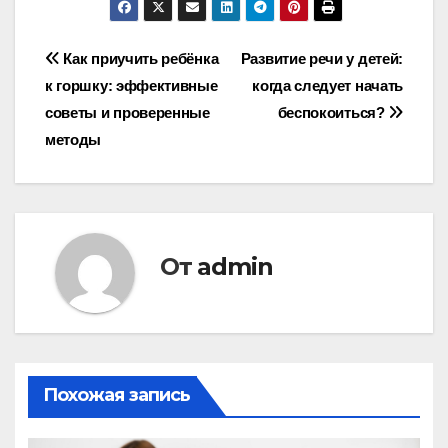
Навигация
Как приучить ребёнка
Развитие речи у детей:
к горшку: эффективные
когда следует начать
по
советы и проверенные
беспокоиться?
записям
методы
От
admin
Похожая запись