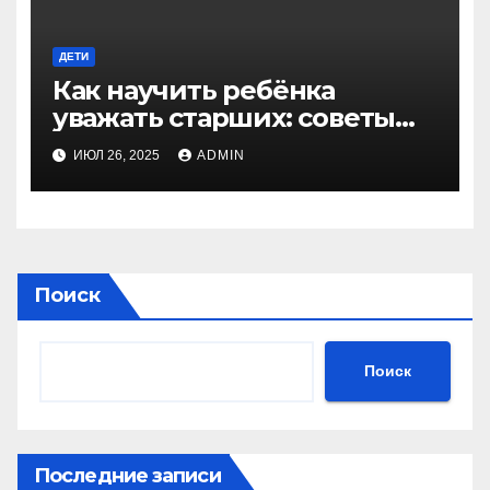
ДЕТИ
Как научить ребёнка
уважать старших: советы
для родителей
ИЮЛ 26, 2025
ADMIN
Поиск
Поиск
Последние записи