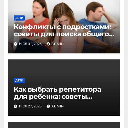
ДЕТИ
Конфликты с подростками:
советы для поиска общего
языка и взаимопонимания
ИЮЛ 31, 2025
ADMIN
ДЕТИ
Как выбрать репетитора
для ребенка: советы
экспертов для родителей
ИЮЛ 27, 2025
ADMIN