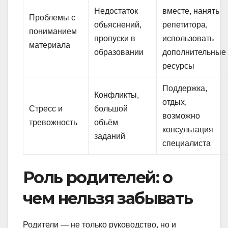
Недостаток
вместе, нанять
Проблемы с
объяснений,
репетитора,
пониманием
пропуски в
использовать
материала
образовании
дополнительные
ресурсы
Поддержка,
Конфликты,
отдых,
Стресс и
большой
возможно
тревожность
объём
консультация
заданий
специалиста
Роль родителей: о
чем нельзя забывать
Родители — не только руководство, но и