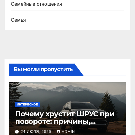
Семейные отношения
Семья
Вы могли пропустить
ИНТЕРЕСНОЕ
Почему хрустит ШРУС при
повороте: причины,
диагностика
24 ИЮЛЯ, 2026
ADMIN