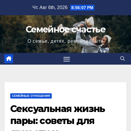
Перейти
Чт. Авг 6th, 2026
8:56:09 PM
к
содержимому
Семейное счастье
О семье, детях, ремонте, быте
СЕМЕЙНЫЕ ОТНОШЕНИЯ
Сексуальная жизнь
пары: советы для