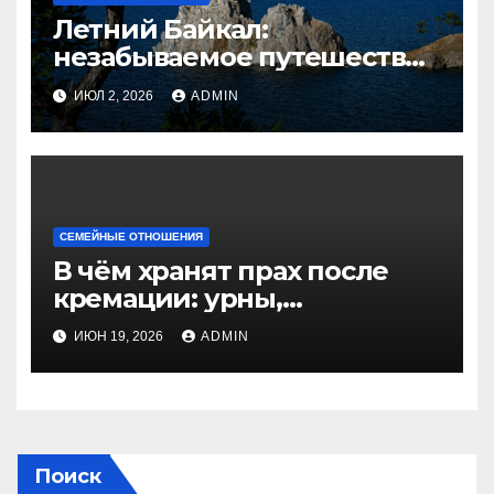
Летний Байкал:
незабываемое путешествие
к сердцу Сибири
ИЮЛ 2, 2026
ADMIN
СЕМЕЙНЫЕ ОТНОШЕНИЯ
В чём хранят прах после
кремации: урны,
колумбарий, захоронение
ИЮН 19, 2026
ADMIN
Поиск