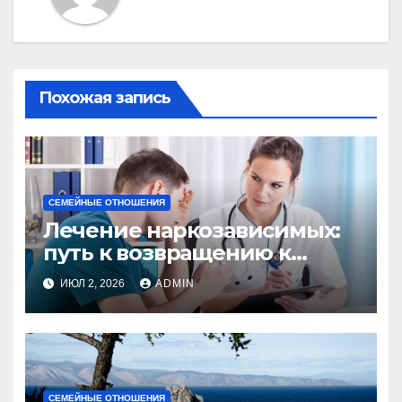
Похожая запись
СЕМЕЙНЫЕ ОТНОШЕНИЯ
Лечение наркозависимых:
путь к возвращению к
здоровой жизни
ИЮЛ 2, 2026
ADMIN
СЕМЕЙНЫЕ ОТНОШЕНИЯ