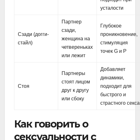
усталости
Партнер
Глубокое
сзади,
Сзади (догги-
проникновение,
женщина на
стайл)
стимуляция
четвереньках
точек G и P
или лежит
Добавляет
Партнеры
динамики,
стоят лицом
Стоя
подходит для
друг к другу
быстрого и
или сбоку
страстного секса
Как говорить о
сексуальности с