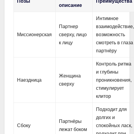
Позы
Преимущества
описание
Интимное
Партнер
взаимодействие
Миссионерская
сверху, лицо
возможность
к лицу
смотреть в глаза
партнёру
Контроль ритма
и глубины
Женщина
Наездница
проникновения,
сверху
стимулирует
клитор
Подходит для
долгих и
Партнёры
Сбоку
спокойных ласк,
лежат боком
подходит при