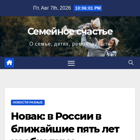
Перейти
Пт. Авг 7th, 2026
10:06:02 PM
к
содержимому
Семейное счастье
О семье, детях, ремонте, быте
НОВОСТИ РАЗНЫЕ
Новак: в России в
ближайшие пять лет