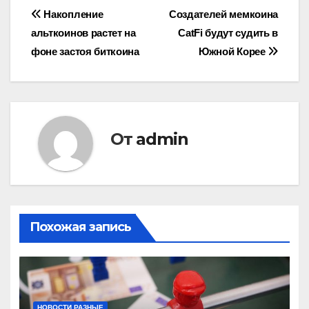
Навигация
Накопление
Создателей мемкоина
альткоинов растет на
CatFi будут судить в
по
фоне застоя биткоина
Южной Корее
записям
От
admin
Похожая запись
НОВОСТИ РАЗНЫЕ