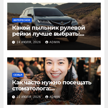
ИНТЕРЕСНОЕ
Какой пыльник рулевой
рейки лучше выбрать:
оригинальный или аналог,
24 ИЮЛЯ, 2026
ADMIN
резина или полиуретан
СЕМЬЯ
Как часто нужно посещать
стоматолога:
рекомендации для
22 ИЮЛЯ, 2026
ADMIN
здоровья зубов