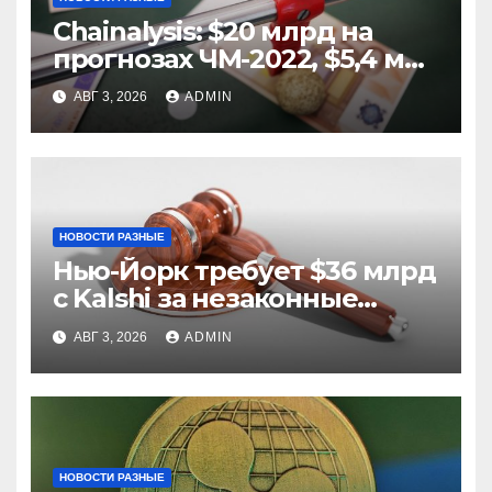
Chainalysis: $20 млрд на
прогнозах ЧМ-2022, $5,4 млн
из них незаконные
АВГ 3, 2026
ADMIN
НОВОСТИ РАЗНЫЕ
Нью-Йорк требует $36 млрд
с Kalshi за незаконные
ставки
АВГ 3, 2026
ADMIN
НОВОСТИ РАЗНЫЕ