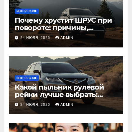
ИНТЕРЕСНОЕ
Почему хрустит ШРУС при
повороте: причины,
диагностика
24 ИЮЛЯ, 2026
ADMIN
ИНТЕРЕСНОЕ
Какой пыльник рулевой
рейки лучше выбрать:
оригинальный или аналог,
24 ИЮЛЯ, 2026
ADMIN
резина или полиуретан