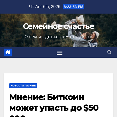
Перейти
Чт. Авг 6th, 2026
8:23:54 PM
к
содержимому
Семейное счастье
О семье, детях, ремонте, быте
НОВОСТИ РАЗНЫЕ
Мнение: Биткоин
может упасть до $50