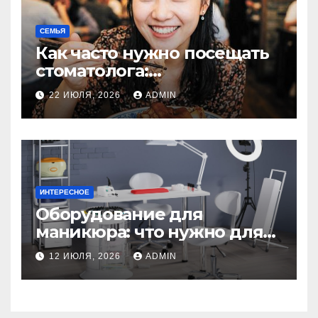
СЕМЬЯ
Как часто нужно посещать
стоматолога:
рекомендации для
22 ИЮЛЯ, 2026
ADMIN
здоровья зубов
ИНТЕРЕСНОЕ
Оборудование для
маникюра: что нужно для
идеального маникюра
12 ИЮЛЯ, 2026
ADMIN