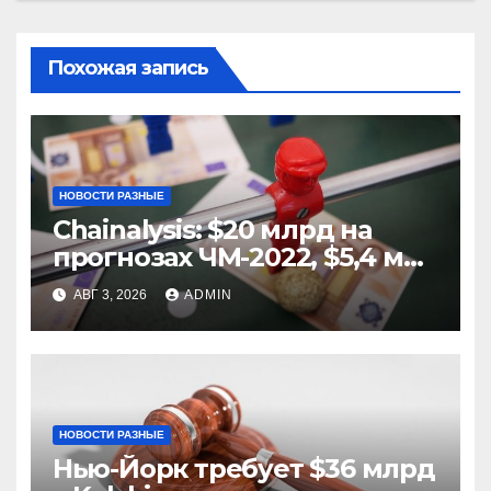
Похожая запись
НОВОСТИ РАЗНЫЕ
Chainalysis: $20 млрд на
прогнозах ЧМ-2022, $5,4 млн
из них незаконные
АВГ 3, 2026
ADMIN
НОВОСТИ РАЗНЫЕ
Нью-Йорк требует $36 млрд