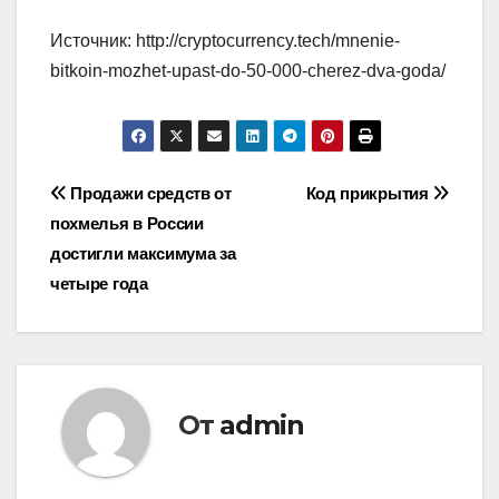
Источник: http://cryptocurrency.tech/mnenie-
bitkoin-mozhet-upast-do-50-000-cherez-dva-goda/
Навигация
Продажи средств от
Код прикрытия
похмелья в России
по
достигли максимума за
записям
четыре года
От
admin