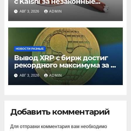
с Kalshi за незаконные
ставки
АВГ 3, 2026
ADMIN
НОВОСТИ РАЗНЫЕ
Вывод XRP с бирж достиг
рекордного максимума за 5
лет
АВГ 3, 2026
ADMIN
Добавить комментарий
Для отправки комментария вам необходимо