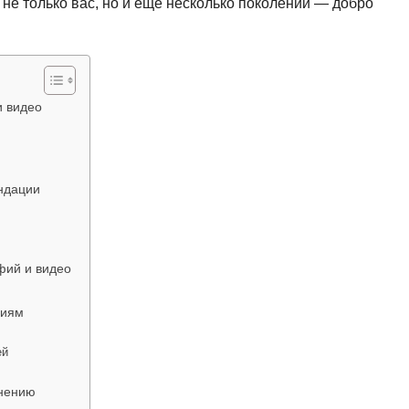
е только вас, но и еще несколько поколений — добро
и видео
ендации
фий и видео
ниям
ей
анению