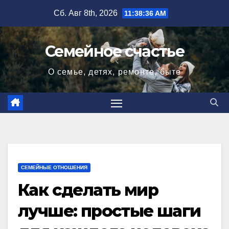
Перейти
Сб. Авг 8th, 2026
11:38:37 AM
к
содержимому
Семейное счастье
О семье, детях, ремонте, быте
СЕМЕЙНЫЕ ОТНОШЕНИЯ
Как сделать мир
лучше: простые шаги