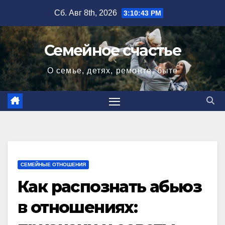
Перейти
Сб. Авг 8th, 2026
3:10:44 PM
к
содержимому
Семейное счастье
О семье, детях, ремонте, быте
СЕМЕЙНЫЕ ОТНОШЕНИЯ
Как распознать абьюз
в отношениях: