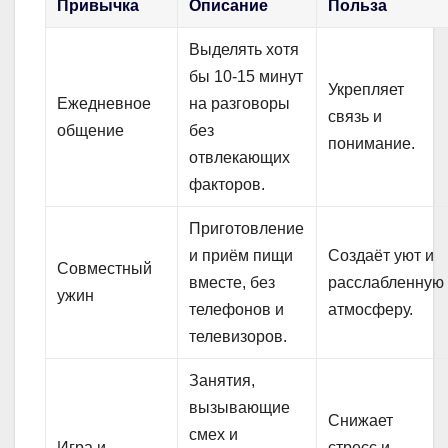
Привычка
Описание
Польза
Выделять хотя
бы 10-15 минут
Укрепляет
Ежедневное
на разговоры
связь и
общение
без
понимание.
отвлекающих
факторов.
Приготовление
и приём пищи
Создаёт уют и
Совместный
вместе, без
расслабленную
ужин
телефонов и
атмосферу.
телевизоров.
Занятия,
вызывающие
Снижает
смех и
Игра и
стресс и