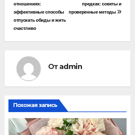
отношениях:
предках: советы и
по
эффективные способы
проверенные методы
записям
отпускать обиды и жить
счастливо
От
admin
Похожая запись