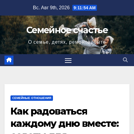
Перейти
Вс. Авг 9th, 2026
9:11:55 AM
к
содержимому
Семейное счастье
О семье, детях, ремонте, быте
СЕМЕЙНЫЕ ОТНОШЕНИЯ
Как радоваться
каждому дню вместе: