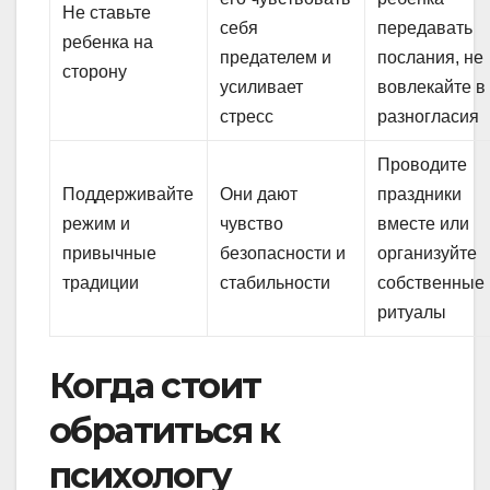
Не ставьте
себя
передавать
ребенка на
предателем и
послания, не
сторону
усиливает
вовлекайте в
стресс
разногласия
Проводите
Поддерживайте
Они дают
праздники
режим и
чувство
вместе или
привычные
безопасности и
организуйте
традиции
стабильности
собственные
ритуалы
Когда стоит
обратиться к
психологу