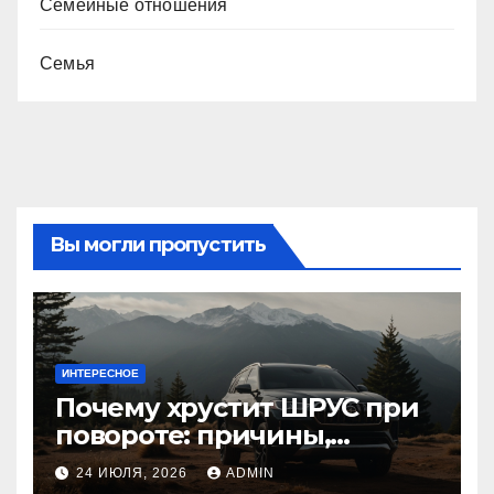
Семейные отношения
Семья
Вы могли пропустить
ИНТЕРЕСНОЕ
Почему хрустит ШРУС при
повороте: причины,
диагностика
24 ИЮЛЯ, 2026
ADMIN