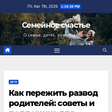
Перейти
Пт. Авг 7th, 2026
1:19:41 PM
к
содержимому
Семейное счастье
О семье, детях, ремонте, быте
ДЕТИ
Как пережить развод
родителей: советы и