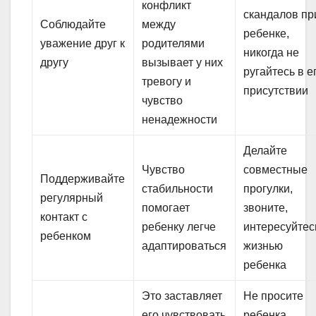
конфликт
скандалов пр
Соблюдайте
между
ребенке,
уважение друг к
родителями
никогда не
другу
вызывает у них
ругайтесь в е
тревогу и
присутствии
чувство
ненадежности
Делайте
Чувство
совместные
Поддерживайте
стабильности
прогулки,
регулярный
помогает
звоните,
контакт с
ребенку легче
интересуйтес
ребенком
адаптироваться
жизнью
ребенка
Это заставляет
Не просите
его чувствовать
ребенка