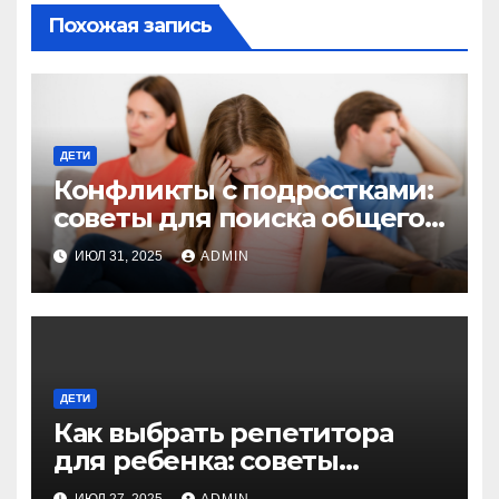
Похожая запись
ДЕТИ
Конфликты с подростками:
советы для поиска общего
языка и взаимопонимания
ИЮЛ 31, 2025
ADMIN
ДЕТИ
Как выбрать репетитора
для ребенка: советы
экспертов для родителей