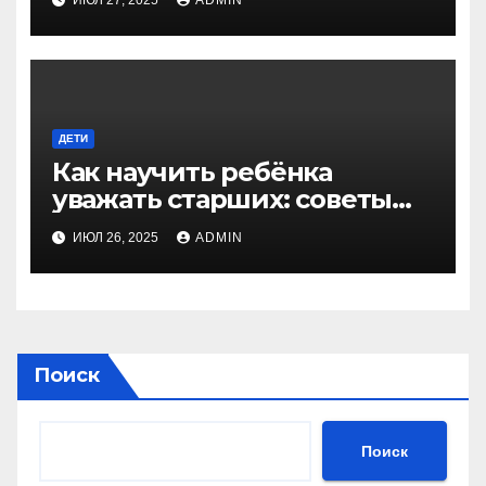
ИЮЛ 27, 2025
ADMIN
ДЕТИ
Как научить ребёнка
уважать старших: советы
для родителей
ИЮЛ 26, 2025
ADMIN
Поиск
Поиск