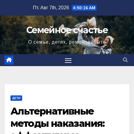
Перейти
Пт. Авг 7th, 2026
4:50:17 AM
к
содержимому
Семейное счастье
О семье, детях, ремонте, быте
ДЕТИ
Альтернативные
методы наказания: