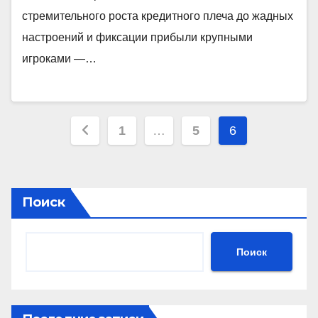
стремительного роста кредитного плеча до жадных
настроений и фиксации прибыли крупными
игроками —…
Пагинация
1
…
5
6
записей
Поиск
Поиск