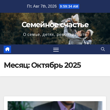
Перейти
Пт. Авг 7th, 2026
9:59:35 AM
к
содержимому
Семейное счастье
О семье, детях, ремонте, быте
Месяц:
Октябрь 2025