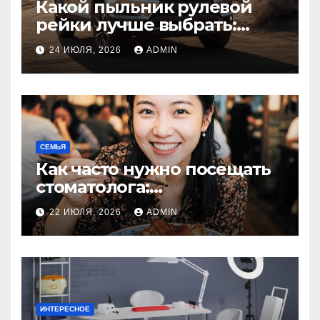
Какой пыльник рулевой
рейки лучше выбрать:
оригинальный или аналог,
24 ИЮЛЯ, 2026
ADMIN
резина или полиуретан
СЕМЬЯ
Как часто нужно посещать
стоматолога:
рекомендации для
22 ИЮЛЯ, 2026
ADMIN
здоровья зубов
ИНТЕРЕСНОЕ